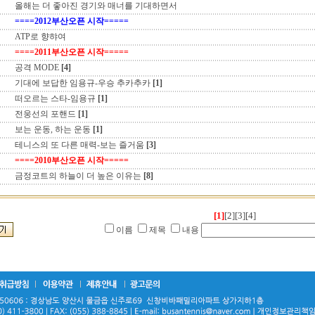
올해는 더 좋아진 경기와 매너를 기대하면서
====2012부산오픈 시작=====
ATP로 향햐여
====2011부산오픈 시작=====
공격 MODE
[4]
기대에 보답한 임용규-우승 추카추카
[1]
떠오르는 스타-임용규
[1]
전웅선의 포핸드
[1]
보는 운동, 하는 운동
[1]
테니스의 또 다른 매력-보는 즐거움
[3]
====2010부산오픈 시작=====
금정코트의 하늘이 더 높은 이유는
[8]
[1]
[2]
[3]
[4]
이름
제목
내용