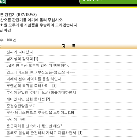
픈 관전기
(REVIEWS)
4부산오픈 관전기를 여기에 올려 주십시오.
회원 모두에게 기념품을 우송하여 드리겠습니다
0일 마감
 : 100 건
진짜가 나타났다.
남지성의 잠재력
[1]
5월이면 부산 오픈이 있어 더 행복하다.
업그레이드된 2013 부산오픈-참 조으다~~~
미래의 선수 이덕희를 응원 하면서
루옌쑨의 복귀를 축하하며...
[2]
부산의유일한국제테니스대회를기대하면서
재미있지만 심한 문제점
[2]
준결승관람을보고
부산 테니스인으로 뿌듯함을 느끼며...
[10]
우리의 바램
응급처치를 신속하게 했으면 해요?
올해도 열심히 관전하려 가려고 다짐하면서-
[1]