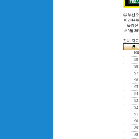
◎ 부산오
※ 201
올리신 
※ 5월 3
전체 자료수
100
99
98
97
96
95
94
93
92
91
90
89
88