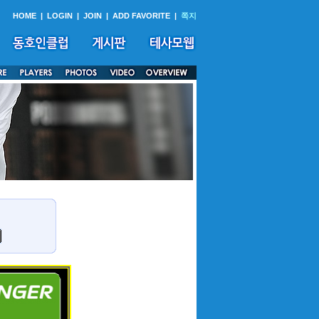
HOME
|
LOGIN
|
JOIN
|
ADD FAVORITE
|
쪽지