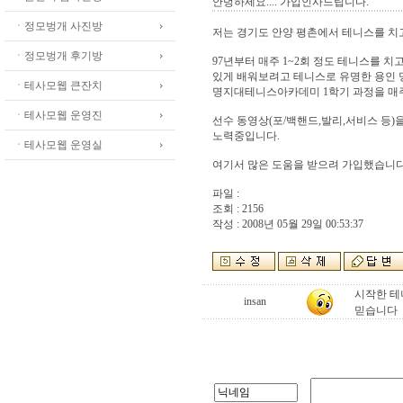
안녕하세요.... 가입인사드립니다.
ㆍ정모벙개 사진방
저는 경기도 안양 평촌에서 테니스를 치
ㆍ정모벙개 후기방
97년부터 매주 1~2회 정도 테니스를 치
있게 배워보려고 테니스로 유명한 용인 
ㆍ테사모웹 큰잔치
명지대테니스아카데미 1학기 과정을 매
ㆍ테사모웹 운영진
선수 동영상(포/백핸드,발리,서비스 등)
노력중입니다.
ㆍ테사모웹 운영실
여기서 많은 도움을 받으려 가입했습니다
파일 :
조회 : 2156
작성 : 2008년 05월 29일 00:53:37
시작한 테
insan
믿습니다