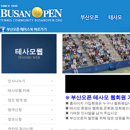
테사모웹
TESAMO WEB
ㆍ인사나누기
ㆍ테사모웹 카페
⊙ 부산오픈 테사모 웹회원
ㆍ정모 벙개 방
▣ 홈피이지 가입회원은 누구나 웹회원입
▣ 테사모 회원은 웹회원,준회원,정회원
ㆍ벙개신청
▣ 가벼운 인사말을 남겨 주십시오
▣ 부산오픈의 발전을 위해 많은 성원을 
ㆍ정모신청
ㆍ큰잔치 참가신청