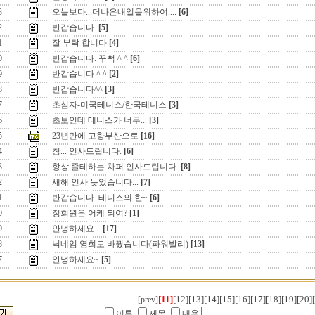
3
오늘보다...더나은내일을위하여....
[6]
2
반갑습니다.
[5]
1
잘 부탁 합니다
[4]
0
반갑습니다. 꾸뻑 ^ ^
[6]
9
반갑습니다 ^ ^
[2]
8
반갑습니다^^
[3]
7
초심자-미국테니스/한국테니스
[3]
6
초보인데 테니스가 너무...
[3]
5
23년만에 고향부산으로
[16]
4
첨... 인사드립니다.
[6]
3
항상 즐테하는 차퍼 인사드립니다.
[8]
2
새해 인사 늦었습니다...
[7]
1
반갑습니다. 테니스의 한~
[6]
0
정회원은 어케 되여?
[1]
9
안녕하세요...
[17]
8
닉네임 영희로 바꿨습니다(파워발리)
[13]
7
안녕하세요~
[5]
[11]
[12]
[13]
[14]
[15]
[16]
[17]
[18]
[19]
[20]
[prev]
이름
제목
내용