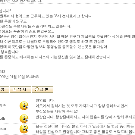
테하는 차퍼 인사드립니다.
십니까?
원주에서 현역으로 근무하고 있는 35세 전제호라고 합니다.
살된 두딸이 있구요..
5년정도 주변사람들과 즐기며 치고 있습니다.
년정도는 꾸준히 레슨도 받았구요...
운동신경이 없어서인지 주변에 서너달 배운 친구가 제실력을 추월한다 싶어 최근에 
래 이론적으로는 나름대로 무장되어 있다고 생각도 하고 또 관심도
편인데 이곳만큼 다양한 정보와 동영상을 공유할수 있는곳은 없다싶어
 행복합니다.
대를 존중하고 배려하는 테니스의 기본정신을 잊지않고 즐테하겠습니다.
613
009년 01월 10일 08:48:46
환영합니다.
지존
이곳에서 원하시는 것 모두 가져가시고 항상 즐테하시면서
부산오픈을 사랑해 주세요!
반갑습니다, 항상즐테하시고 저의 웹홈피를 많이 사랑해 주세
cdh
옳은 정신이면 테니스 뿐만 아니라 일상에서도 항상 승리하는
nsan
하심을 진심으로 환영합니다 그리고 좋은 활동도 부탁드려 봅