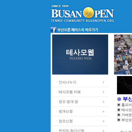
테사모웹
TESAMO WEB
ㆍ인사나누기
ㆍ테사모웹 카페
⊙ 부
ㆍ정모 벙개 방
▣ 홈피
▣ 테사모
ㆍ벙개신청
▣ 가벼운
▣ 부산오
ㆍ정모신청
ㆍ큰잔치 참가신청