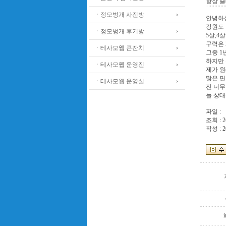
항상 즐
ㆍ정모벙개 사진방
안녕하
강원도 
ㆍ정모벙개 후기방
5살,4
구력은 
ㆍ테사모웹 큰잔치
그중 1
하지만 
ㆍ테사모웹 운영진
제가 원
많은 
ㆍ테사모웹 운영실
전 너무
늘 상
파일 :
조회 : 2
작성 : 2
i