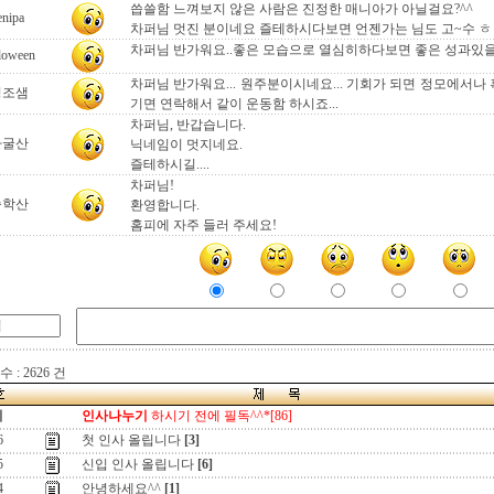
씁쓸함 느껴보지 않은 사람은 진정한 매니아가 아닐걸요?^^
enipa
차퍼님 멋진 분이네요 즐테하시다보면 언젠가는 님도 고~수 ㅎ
차퍼님 반가워요..좋은 모습으로 열심히하다보면 좋은 성과있을겁
loween
차퍼님 반가워요... 원주분이시네요... 기회가 되면 정모에서나 
영조샘
기면 연락해서 같이 운동함 하시죠...
차퍼님, 반갑습니다.
자굴산
닉네임이 멋지네요.
즐테하시길....
차퍼님!
승학산
환영합니다.
홈피에 자주 들러 주세요!
 : 2626 건
지
인사나누기
하시기 전에 필독^^*[86]
6
첫 인사 올립니다
[3]
5
신입 인사 올립니다
[6]
4
안녕하세요^^
[1]