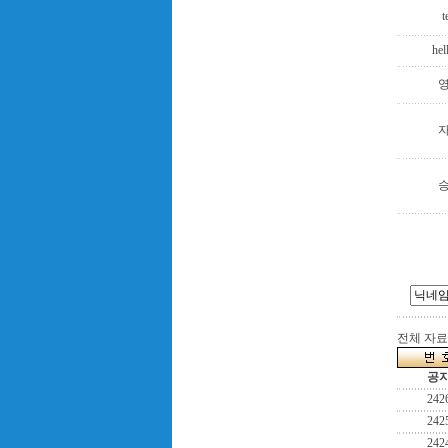
t
hel
전체 자료수
공
242
242
242