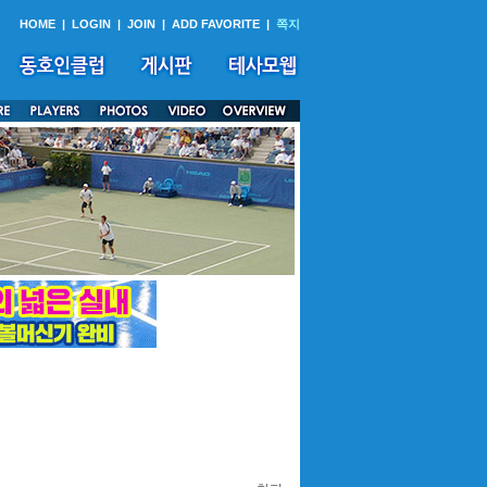
HOME
|
LOGIN
|
JOIN
|
ADD FAVORITE
|
쪽지