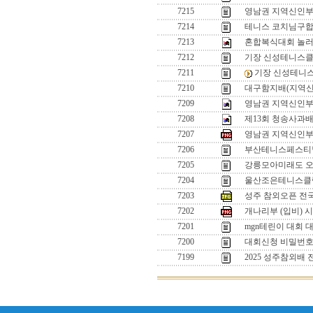
7215
영남권 지역신인
7214
테니스 코치님구
7213
혼합복식대회 놀
7212
기장 신성테니스클
7211
기장 신성테니
7210
대구함지배(지역신
7209
영남권 지역신인부 입
7208
제13회 청송사과배
7207
영남권 지역신인부 
7206
부산테니스페스티벌
7205
강릉모아미래도 
7204
울산조은테니스클럽
7203
성주 참외오픈 전
7202
개나리부 (입비) 
7201
mgn테린이 대회 
7200
대회신청 비밀번
7199
2025 성주참외배