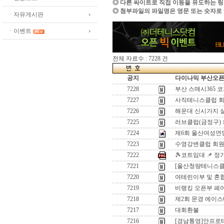
◎ 다른 싸이트로 직접 이동을 유도하는 
◎ 첨부파일의 파일명은 영문 또는 숫자로
ㆍ자유게시판
ㆍ이벤트
전체 자료수 : 7228 건
공지
다이나믹 부산오픈[
7228
부산 스매시365 
7227
사직테니스클럽 회
7226
해운대 신시가지 
7225
러브클럽(금정구)
7224
제6회 울산여성연
7223
수영강변클럽 회원
7222
🎾코트임대 📌 
7221
[울산청량테니스클럽
7220
여테린이부 및 혼
7219
비랭킹 오픈부 페
7218
제2회 문경 에이스
7217
대회환불
7216
[경남통영]안프로