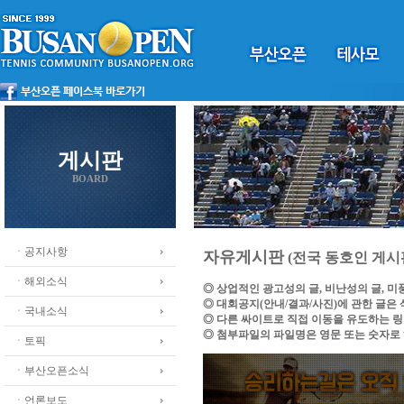
게시판
BOARD
ㆍ공지사항
자유게시판
(전국 동호인 게시
ㆍ해외소식
◎ 상업적인 광고성의 글, 비난성의 글, 
◎ 대회공지(안내/결과/사진)에 관한 글은
ㆍ국내소식
◎ 다른 싸이트로 직접 이동을 유도하는 
◎ 첨부파일의 파일명은 영문 또는 숫자로
ㆍ토픽
ㆍ부산오픈소식
ㆍ언론보도