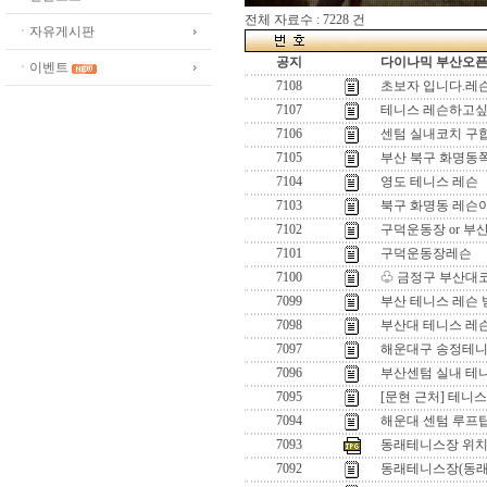
전체 자료수 : 7228 건
ㆍ자유게시판
공지
다이나믹 부산오픈[
ㆍ이벤트
7108
초보자 입니다.레슨
7107
테니스 레슨하고싶
7106
센텀 실내코치 구
7105
부산 북구 화명동
7104
영도 테니스 레슨
7103
북구 화명동 레슨
7102
구덕운동장 or 부
7101
구덕운동장레슨
7100
♧ 금정구 부산대코
7099
부산 테니스 레슨
7098
부산대 테니스 레
7097
해운대구 송정테니스
7096
부산센텀 실내 테
7095
[문현 근처] 테니
7094
해운대 센텀 루프
7093
동래테니스장 위치
7092
동래테니스장(동래