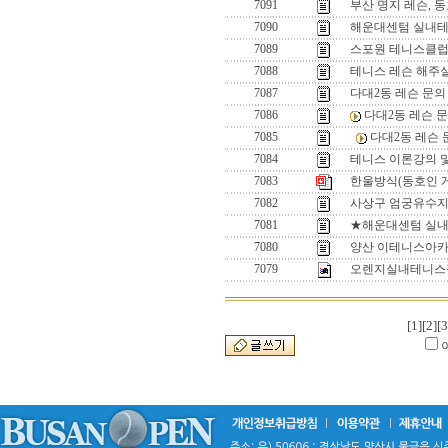
7091
부산 명지 레슨, 
7090
해운대센텀 실내테
7089
스포원 테니스클럽 
7088
테니스 레슨 해주실
7087
다대2동 레슨 문의
7086
다대2동 레슨 
7085
다대2동 레슨 
7084
테니스 이론강의 
7083
한울방식(동호인 게임
7082
사상구 엄궁유수지
7081
★해운대센텀 실내
7080
양산 이테니스아카
7079
오렌지실내테니스
[1]
[2]
[3