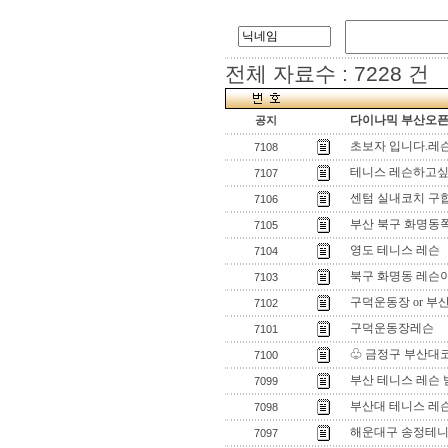
전체 자료수 : 7228 건
다이나믹 부산오픈[
공지
초보자 입니다.레슨
7108
테니스 레슨하고싶
7107
센텀 실내코치 구
7106
부산 북구 화명동
7105
영도 테니스 레슨
7104
북구 화명동 레슨
7103
구덕운동장 or 부
7102
구덕운동장레슨
7101
♧ 금정구 부산대코
7100
부산 테니스 레슨
7099
부산대 테니스 레
7098
해운대구 송정테니스
7097