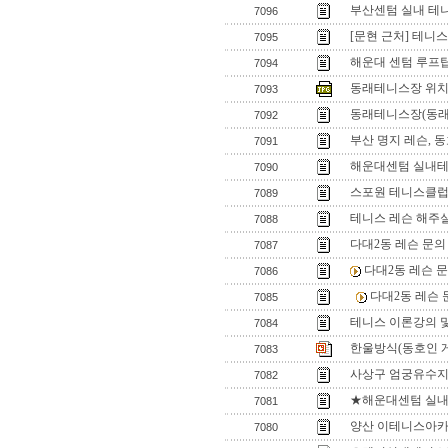
부산센텀 실내 테
7096
[문현 근처] 테니
7095
해운대 센텀 루프
7094
동래테니스장 위치
7093
동래테니스장(동래
7092
부산 명지 레슨, 
7091
해운대센텀 실내테
7090
스포원 테니스클럽 
7089
테니스 레슨 해주실
7088
다대2동 레슨 문의
7087
다대2동 레슨 
7086
다대2동 레슨 
7085
테니스 이론강의 
7084
한울방식(동호인 게임
7083
사상구 엄궁유수지
7082
★해운대센텀 실내
7081
양산 이테니스아카
7080