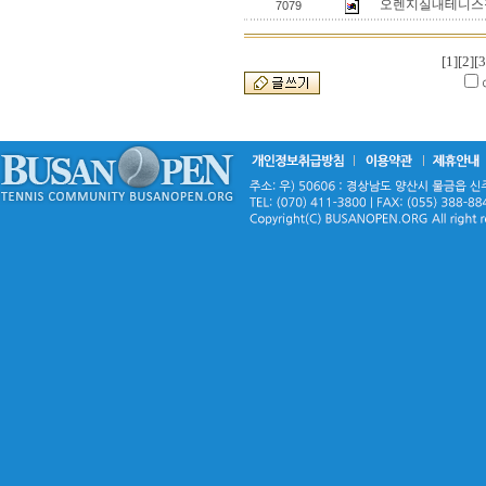
오렌지실내테니스
7079
[1]
[2]
[3