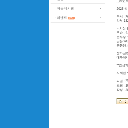
**성주
ㆍ자유게시판
2025
부서 : 
ㆍ이벤트
각부 1
- 시상
우승 : 
준우승 :
공동3위 
공동8강 
참가신청 : 
대구테니
**입상기
자세한 
2
파일 :
조회 : 1
작성 : 2