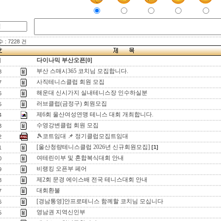
: 7228 건
다이나믹 부산오픈[0]
지
부산 스매시365 코치님 모집합니다.
8
사직테니스클럽 회원 모집
7
해운대 신시가지 실내테니스장 인수하실분
6
러브클럽(금정구) 회원모집
5
제6회 울산여성연맹 테니스 대회 개최합니다.
4
수영강변클럽 회원 모집
3
🎾코트임대 📌 정기클럽모집트임대
2
[울산청량테니스클럽 2026년 신규회원모집]
[1]
1
여테린이부 및 혼합복식대회 안내
0
비랭킹 오픈부 페어
9
제2회 문경 에이스배 전국 테니스대회 안내
8
대회환불
7
[경남통영]안프로테니스 함께할 코치님 모십니다
6
영남권 지역신인부
5