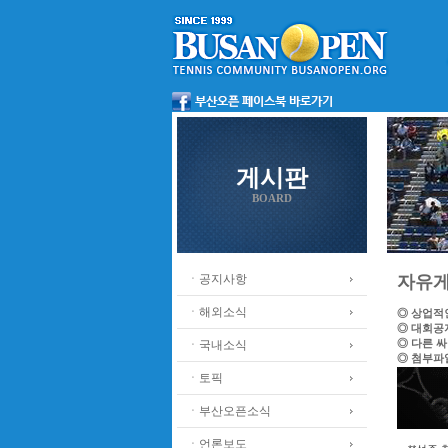
게시판
BOARD
ㆍ공지사항
자유
ㆍ해외소식
◎ 상업적
◎ 대회공
◎ 다른 
ㆍ국내소식
◎ 첨부파
ㆍ토픽
ㆍ부산오픈소식
ㆍ언론보도