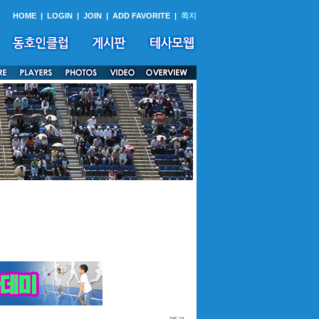
HOME
|
LOGIN
|
JOIN
|
ADD FAVORITE
|
쪽지