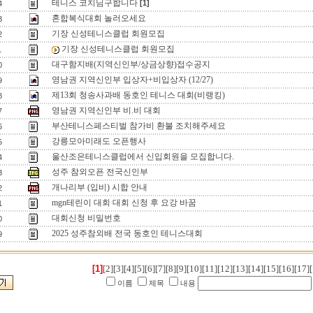
테니스 코치님구합니다
[1]
4
혼합복식대회 놀러오세요
3
기장 신성테니스클럽 회원모집
2
기장 신성테니스클럽 회원모집
1
대구함지배(지역신인부/상금상향)접수공지
0
영남권 지역신인부 입상자+비입상자 (12/27)
9
제13회 청송사과배 동호인 테니스 대회(비랭킹)
8
영남권 지역신인부 비.비 대회
7
부산테니스페스티벌 참가비 환불 조치해주세요
6
강릉모아미래도 오픈행사
5
울산조은테니스클럽에서 신입회원을 모집합니다.
4
성주 참외오픈 전국신인부
3
개나리부 (입비) 시합 안내
2
mgn테린이 대회 대회 신청 후 요강 바꿈
1
대회신청 비밀번호
0
2025 성주참외배 전국 동호인 테니스대회
9
[1]
[2]
[3]
[4]
[5]
[6]
[7]
[8]
[9]
[10]
[11]
[12]
[13]
[14]
[15]
[16]
[17]
[
이름
제목
내용