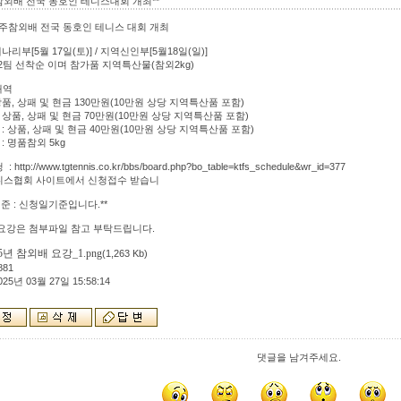
 참외배 전국 동호인 테니스대회 개최**
 성주참외배 전국 동호인 테니스 대회 개최
개나리부[5월 17일(토)] / 지역신인부[5월18일(일)]
32팀 선착순 이며 참가품 지역특산물(참외2kg)
내역
상품, 상패 및 현금 130만원(10만원 상당 지역특산품 포함)
 상품, 상패 및 현금 70만원(10만원 상당 지역특산품 포함)
: 상품, 상패 및 현금 40만원(10만원 상당 지역특산품 포함)
: 명품참외 5kg
http://www.tgtennis.co.kr/bbs/board.php?bo_table=ktfs_schedule&wr_id=377
스협회 사이트에서 신청접수 받습니
준 : 신청일기준입니다.**
요강은 첨부파일 참고 부탁드립니다.
5년 참외배 요강_1.png
(1,263 Kb)
881
025년 03월 27일 15:58:14
댓글을 남겨주세요.