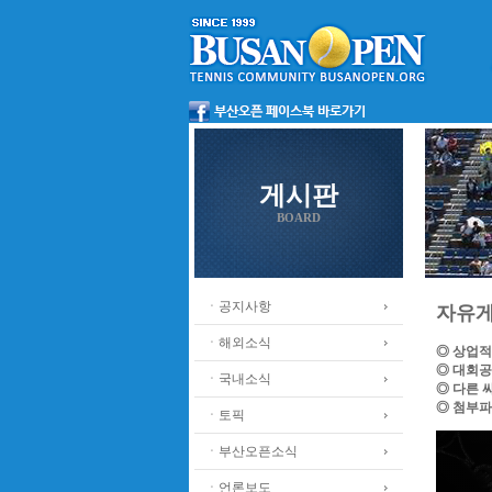
게시판
BOARD
ㆍ공지사항
자유
ㆍ해외소식
◎ 상업적
◎ 대회공
ㆍ국내소식
◎ 다른 
◎ 첨부파
ㆍ토픽
ㆍ부산오픈소식
ㆍ언론보도