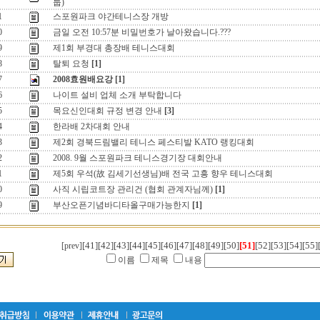
룹)
1
스포원파크 야간테니스장 개방
0
금일 오전 10:57분 비밀번호가 날아왔습니다.???
9
제1회 부경대 총장배 테니스대회
8
탈퇴 요청
[1]
7
2008효원배요강
[1]
6
나이트 설비 업체 소개 부탁합니다
5
목요신인대회 규정 변경 안내
[3]
4
한라배 2차대회 안내
3
제2회 경북드림밸리 테니스 페스티발 KATO 랭킹대회
2
2008. 9월 스포원파크 테니스경기장 대회안내
1
제5회 우석(故 김세기선생님)배 전국 고흥 향우 테니스대회
0
사직 시립코트장 관리건 (협회 관계자님께)
[1]
9
부산오픈기념바디타올구매가능한지
[1]
[41]
[42]
[43]
[44]
[45]
[46]
[47]
[48]
[49]
[50]
[51]
[52]
[53]
[54]
[55]
[prev]
이름
제목
내용