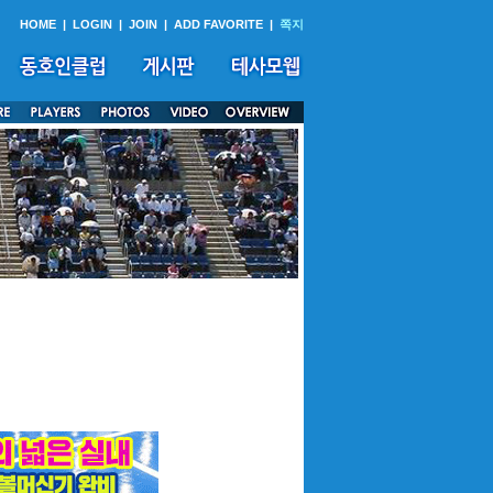
HOME
|
LOGIN
|
JOIN
|
ADD FAVORITE
|
쪽지