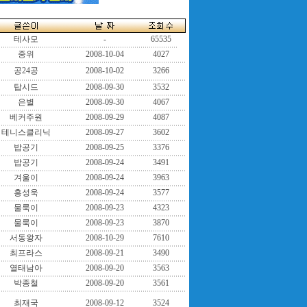
테사모
-
65535
중위
2008-10-04
4027
공24공
2008-10-02
3266
탑시드
2008-09-30
3532
은별
2008-09-30
4067
베커주원
2008-09-29
4087
테니스클리닉
2008-09-27
3602
밥공기
2008-09-25
3376
밥공기
2008-09-24
3491
겨울이
2008-09-24
3963
홍성욱
2008-09-24
3577
물룩이
2008-09-23
4323
물룩이
2008-09-23
3870
서동왕자
2008-10-29
7610
최프라스
2008-09-21
3490
열태남아
2008-09-20
3563
박종철
2008-09-20
3561
최재국
2008-09-12
3524