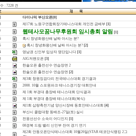
 : 7228 건
지
다이나믹 부산오픈[0]
8
제17회 노원구연합회장기테니스대회 개인전 금배부
[1]
웹테사모꿈나무후원회 임시총회 알림
7
[1]
6
혹시 창녕화왕산배 날짜 아시는 분?
5
혹시 창녕화왕산배 날짜 아시는 분?
[2]
4
영남권 신인부 입상자 명단입니다
[1]
3
AIG저팬오픈
[3]
2
한솔오픈 출전선수 연습장면 2
1
한솔오픈 출전선수 연습장면
[2]
0
제3회 창원징검다리 전국테니스대회 경기결과
9
2008. 10월 스포원파크 테니스경기장 대회안내
8
제 1회 부경대 총장배 테니스대회 단식결과
7
제 1회 부경대 총장배 테니스대회(복식)
6
제1회 삽량축전기념 양산시장배 동호인테니스대회
[4]
5
부산시 클럽대항 동배조-27일(토) 실시
4
전웅선선수 소속이 어디인지
[1]
3
08경북 드림 밸리 신인부 잔여 경기 연기
제2회 안동오픈단식테니스대회 10월26일(STAR 테코단식랭킹 2그
2