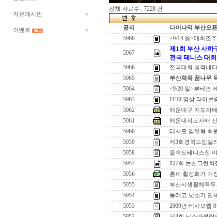
전체 자료수 : 7228 건
ㆍ자유게시판
공지
다이나믹 부산오픈[
ㆍ이벤트
5968
<9/14 월>대회
제1회 부산 사하
5967
전국 테니스 대
5966
전국대회 성적내다
5965
부산체육 꿈나무 
5964
<9/20 일>부테
5963
FEEL영상 라이
5962
해운대구 지도자배
5961
해운대지도자배 
5960
테사모 임유혁 회
5959
제3회경북드림밸
5958
을숙도테니스장 야
5957
제7회 논산그린회
5956
홈피 활성화가 가
5955
부산시생활체육무
5954
동래고 낫소기 단체
5953
2009년 테사모웹 
5952
제3회 낫소바볼랏