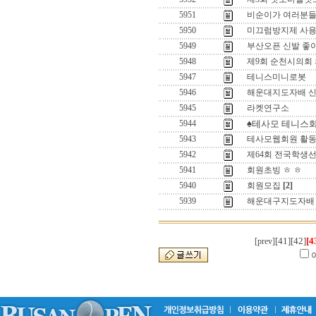
5951
비순이가 여러분들
5950
미끄럼방지제 사용
5949
부산오픈 신발 좋
5948
제9회 순천시의회
5947
테니스미니로봇
5946
해운대지도자배 신
5945
라켓연구소
5944
♠테사모 테니스화
5943
테사모웹회원 활동
5942
제64회 전국학생
5941
회원초빙 ㅎ ㅎ
5940
회원모집
[2]
5939
해운대구지도자배 
[41]
[42]
[4
[prev]