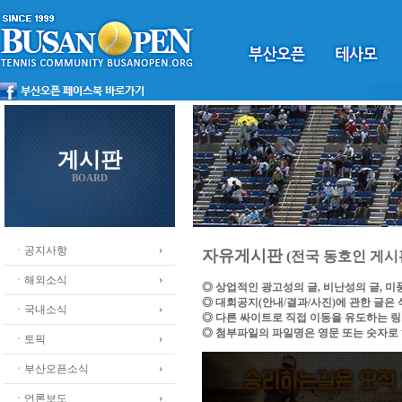
게시판
BOARD
ㆍ공지사항
자유게시판
(전국 동호인 게시
ㆍ해외소식
◎ 상업적인 광고성의 글, 비난성의 글, 
◎ 대회공지(안내/결과/사진)에 관한 글은
ㆍ국내소식
◎ 다른 싸이트로 직접 이동을 유도하는 
◎ 첨부파일의 파일명은 영문 또는 숫자로
ㆍ토픽
ㆍ부산오픈소식
ㆍ언론보도