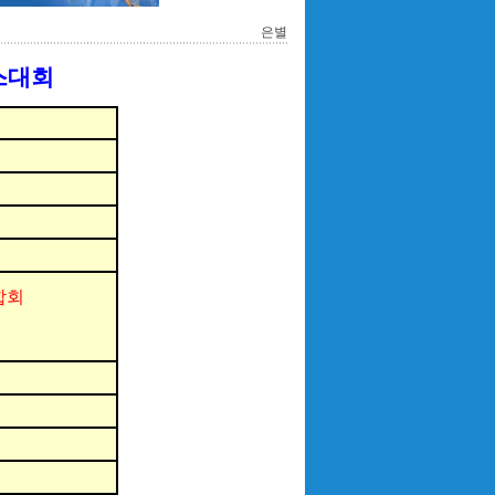
은별
스대회
합회