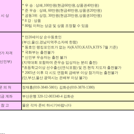
* 우 승 : 상패,100만원(현금60만원,상품권40만원)
* 준 우승 : 상패, 60만원(현금40만원,상품권20만원)
시 상
* 공동3위: 상장, 30만원(현금20만원,상품권10만원)
* 8 강 : 상품
* 80팀 이하는 상금 및 상품 조정할 수 있음
* 만20세이상 순수동호인
(부산,울산,경남지역주소자에 한함)
* 동호인 랭킹포인트가 없는 자(KATO,KATA,KTFS 7월 기준)
* 국화부는 출전불가
참가 자격
* 신인부 우승자는 출전 불가
(신인부)
(지역대회 포함하며 준우승 입상자는 분리 출전)
*초등학교이상 선수출신(연식포함) 및 전.현직 지도자 출전불가
* 2005년 이후 각 시도 연합회 금배부 이상 참가자는 출전불가
(단,부산,울산 광역시는 은배부 이상 불가)
문 의 처
정재홍(010-3840-5801). 김화순(010-3870-1380)
입금 계좌
부산은행 320-12-003340-4 김화순
참 고
물은 각자 준비 하시기바랍니다