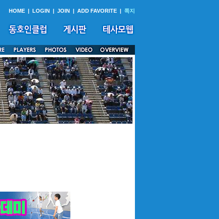
HOME
|
LOGIN
|
JOIN
|
ADD FAVORITE
|
쪽지