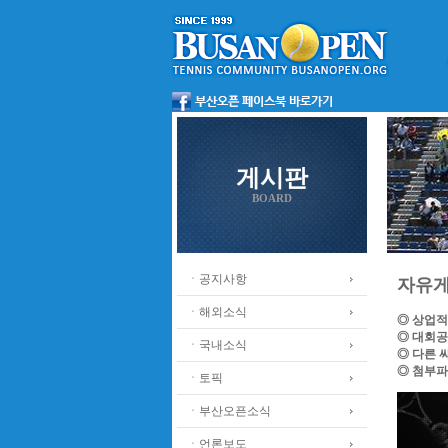
게시판
BOARD
ㆍ공지사항
자유
ㆍ해외소식
◎ 상업적
◎ 대회공
ㆍ국내소식
◎ 다른 
◎ 첨부파
ㆍ토픽
ㆍ부산오픈소식
ㆍ언론보도