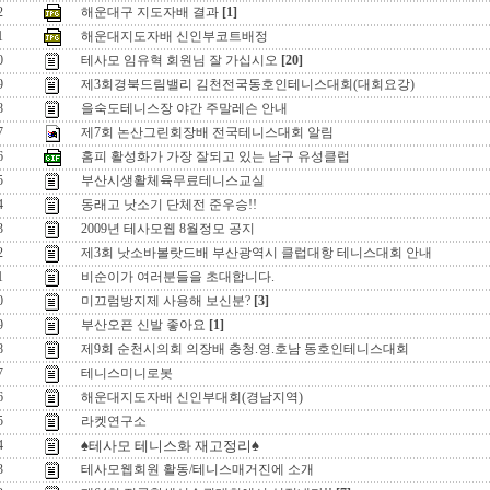
2
해운대구 지도자배 결과
[1]
1
해운대지도자배 신인부코트배정
0
테사모 임유혁 회원님 잘 가십시오
[20]
9
제3회경북드림밸리 김천전국동호인테니스대회(대회요강)
8
을숙도테니스장 야간 주말레슨 안내
7
제7회 논산그린회장배 전국테니스대회 알림
6
홈피 활성화가 가장 잘되고 있는 남구 유성클럽
5
부산시생활체육무료테니스교실
4
동래고 낫소기 단체전 준우승!!
3
2009년 테사모웹 8월정모 공지
2
제3회 낫소바볼랏드배 부산광역시 클럽대항 테니스대회 안내
1
비순이가 여러분들을 초대합니다.
0
미끄럼방지제 사용해 보신분?
[3]
9
부산오픈 신발 좋아요
[1]
8
제9회 순천시의회 의장배 충청.영.호남 동호인테니스대회
7
테니스미니로봇
6
해운대지도자배 신인부대회(경남지역)
5
라켓연구소
4
♠테사모 테니스화 재고정리♠
3
테사모웹회원 활동/테니스매거진에 소개