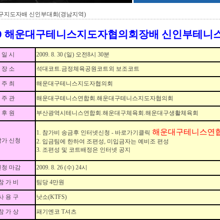
구지도자배 신인부대회(경남지역)
09 해운대구테니스지도자협의회장배 신인부테니
일 시
2009. 8. 30 (일) 오전8시 30분
장 소
석대코트.금정체육공원코트외 보조코트
주 최
해운대구테니스지도자협의회
주 관
해운대구테니스연합회.해운대구테니스지도자협의회
후 원
부산광역시테니스연합회.해운대구체육회.해운대구생활체육회
해운대구테니스연
1. 참가비 송금후 인터넷신청 - 바로가기클릭
참가 신청
2. 입금팀에 한하여 조편성, 미입금자는 예비조 편성
3. 조편성 및 코트배정은 인터넷 공지
신청 마감
2009. 8. 26 (수) 24시
참 가 비
팀당 4만원
사 용 구
낫소(KTFS)
참 가 상
패기엔코 T셔츠