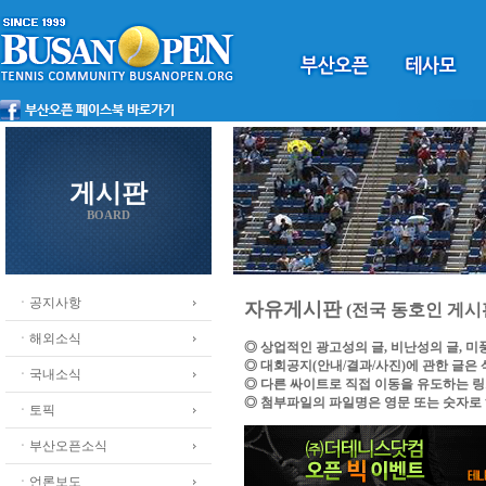
게시판
BOARD
ㆍ공지사항
자유게시판
(전국 동호인 게시
ㆍ해외소식
◎ 상업적인 광고성의 글, 비난성의 글, 
◎ 대회공지(안내/결과/사진)에 관한 글은
ㆍ국내소식
◎ 다른 싸이트로 직접 이동을 유도하는 
◎ 첨부파일의 파일명은 영문 또는 숫자로
ㆍ토픽
ㆍ부산오픈소식
ㆍ언론보도