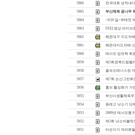
5966
전국대회 성적내다
5965
부산체육 꿈나무 
5964
<9/20 일>부테
5963
FEEL영상 라이
5962
해운대구 지도자배
5961
해운대지도자배 
5960
테사모 임유혁 회
5959
제3회경북드림밸
5958
을숙도테니스장 야
5957
제7회 논산그린회
5956
홈피 활성화가 가
5955
부산시생활체육무
5954
동래고 낫소기 단체
5953
2009년 테사모웹 
5952
제3회 낫소바볼랏
5951
비순이가 여러분들