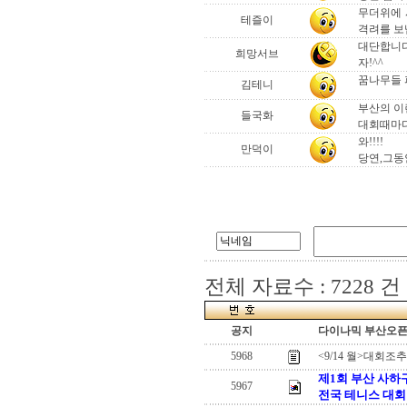
무더위에 
테즐이
격려를 보
대단합니다
희망서브
자!^^
꿈나무들 
김테니
부산의 이
들국화
대회때마다
와!!!!
만덕이
당연,그동
전체 자료수 : 7228 건
공지
다이나믹 부산오픈[
5968
<9/14 월>대회
제1회 부산 사하
5967
전국 테니스 대