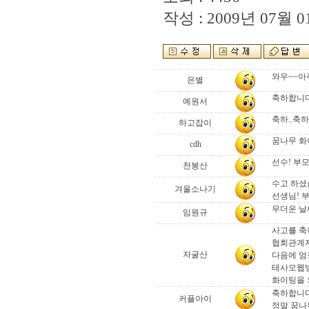
작성 : 2009년 07월 01
와우~~아
은별
축하합니다..
예원서
축하..축하
하고잡이
꿈나무 화
cdh
선수! 부모
천봉산
수고 하셨
겨울소나기
선생님! 
무더운 날
임원규
사고를 축하
협회관계자
자굴산
다음에 엄
테사모웹방
화이팅을 
축하합니다
커플아이
정말 꿈나