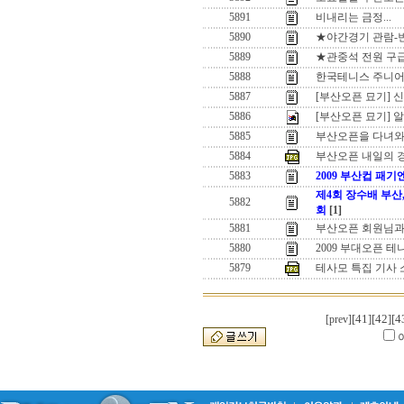
5891
비내리는 금정...
5890
★야간경기 관람-
5889
★관중석 전원 구
5888
한국테니스 주니어
5887
[부산오픈 묘기] 
5886
[부산오픈 묘기]
5885
부산오픈을 다녀와
5884
부산오픈 내일의 
5883
2009 부산컵 패
제4회 장수배 부산
5882
회
[1]
5881
부산오픈 회원님
5880
2009 부대오픈 테
5879
테사모 특집 기사 
[41]
[42]
[4
[prev]