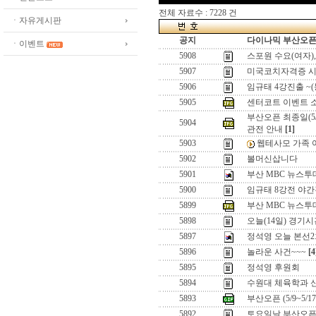
전체 자료수 : 7228 건
ㆍ자유게시판
공지
다이나믹 부산오픈[
ㆍ이벤트
5908
스포원 수요(여자)
5907
미국코치자격증 시
5906
임규태 4강진출 ~
5905
센터코트 이벤트 
부산오픈 최종일(5/
5904
관전 안내
[1]
5903
웹테사모 가족 여
5902
볼머신삽니다
5901
부산 MBC 뉴스
5900
임규태 8강전 야
5899
부산 MBC 뉴스투
5898
오늘(14일) 경기
5897
정석영 오늘 본선2
5896
놀라운 사건~~~
[4
5895
정석영 후원회
5894
수원대 체육학과 신
5893
부산오픈 (5/9~5/
5892
토요일날 부산오픈