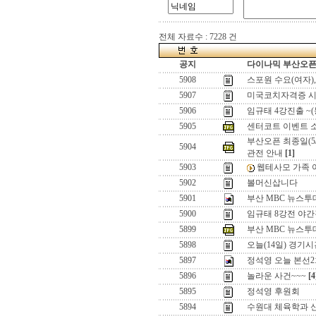
전체 자료수 : 7228 건
공지
다이나믹 부산오픈[
5908
스포원 수요(여자)
5907
미국코치자격증 시
5906
임규태 4강진출 ~
5905
센터코트 이벤트 
부산오픈 최종일(5/
5904
관전 안내
[1]
5903
웹테사모 가족 여
5902
볼머신삽니다
5901
부산 MBC 뉴스
5900
임규태 8강전 야
5899
부산 MBC 뉴스투
5898
오늘(14일) 경기
5897
정석영 오늘 본선2
5896
놀라운 사건~~~
[4
5895
정석영 후원회
5894
수원대 체육학과 신