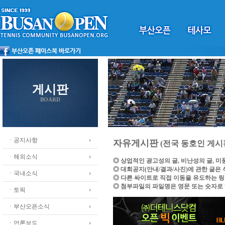
게시판
BOARD
ㆍ공지사항
자유게시판
(전국 동호인 게시
ㆍ해외소식
◎ 상업적인 광고성의 글, 비난성의 글, 
◎ 대회공지(안내/결과/사진)에 관한 글은
ㆍ국내소식
◎ 다른 싸이트로 직접 이동을 유도하는 
◎ 첨부파일의 파일명은 영문 또는 숫자로
ㆍ토픽
ㆍ부산오픈소식
ㆍ언론보도