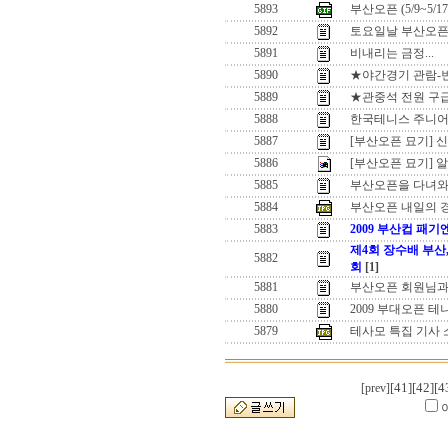
5893
부산오픈 (5/9~5/
5892
토요일날 부산오픈
5891
비내리는 금정...
5890
★야간경기 관람-
5889
★관중석 전원 구
5888
한국테니스 주니어
5887
[부산오픈 묘기] 
5886
[부산오픈 묘기]
5885
부산오픈을 다녀와
5884
부산오픈 내일의 
5883
2009 부산컵 패
제4회 장수배 부산
5882
회
[1]
5881
부산오픈 회원님
5880
2009 부대오픈 테
5879
테사모 특집 기사 
[41]
[42]
[4
[prev]