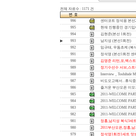
전체 자료수 : 1171 건
996
센터코트 정석용 본선
995
현재 진행중인 경기입
994
김현준(본선 1회전)
▶
993
남지성 (본선1회전)
992
임규태, 우돔초케 (복식
991
정석영 (본선1회전 센
990
김영준 리턴,포,백스
989
정기수선수 서브,스트
988
Interview _ Toshihide M
987
비도오고해서...휴식중.
986
즐거운 부산오픈 이모저
985
2011-WELCOME PAR
984
2011-WELCOME PAR
983
2011-WELCOME PAR
982
2011-WELCOME PAR
981
정홍,남지성 복식3세
980
2011부산오픈,정홍,남지
979
정석영1회전1세트 맛