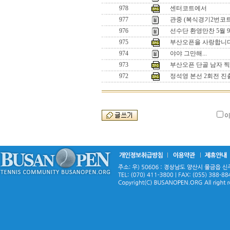
978
센터코트에서
977
관중 (복식경기2번코트
976
선수단 환영만찬 5월 9
975
부산오픈을 사랑합니
974
야야 그만해...
973
부산오픈 단골 남자 
972
정석영 본선 2회전 진