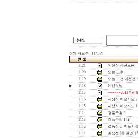
전체 자료수 : 1171 건
1121
예선전 사진모음
1120
오늘 오후...
1119
오늘 오전 예선전
▶
1118
예선첫날 ..
1117
======2013부산
1116
시상식 이모저모 2
1115
시상식 이모저모 1
1114
경품추첨 2
1113
경품추첨 1
[2]
1112
결승전 2 [이토 타
1111
결승전 [존 밀먼]
[