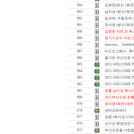
994
김현준(본선 1회전
993
남지성 (본선1회전
992
임규태, 우돔초케 
991
정석영 (본선1회전
990
김영준 리턴,포,
989
정기수선수 서브,
988
Interview _ Toshihi
987
비도오고해서...휴식
986
즐거운 부산오픈 이
985
2011-WELCOME P
984
2011-WELCOME P
983
2011-WELCOME P
982
2011-WELCOME P
981
정홍,남지성 복식
980
2011부산오픈,정홍,
979
정석영1회전1세트
978
센터코트에서
977
관중 (복식경기2번
976
선수단 환영만찬 5월
975
부산오픈을 사랑