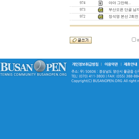
974
야야 그만해...
973
부산오픈 단골 남
972
정석영 본선 2회전