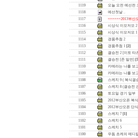
1119
오늘 오전 예선전
1118
예선첫날 ..
1117
======2013부산
1116
시상식 이모저모 2
1115
시상식 이모저모 1
1114
경품추첨 2
1113
경품추첨 1
[2]
1112
결승전 2 [이토 타
1111
결승전 [존 밀먼]
[
1110
카메라는 나를 보고
1109
카메라는 나를 보
1108
스케치 9 ( 복식결
1107
스케치 8 (결승전 
1106
토요일 경기 일부
1105
2012부산오픈 복식
1104
2012부산오픈 단
1103
스케치 7
[1]
1102
스케치 6
1101
스케치 5
1100
우돔 초케의 메디