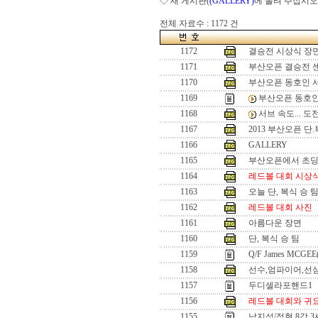
◇ 새 게시판(
(GALLERY)
에 올려 주십시오
전체 자료수 : 1172 건
1172
결승전 시상식 장
1171
부산오픈 결승전 
1170
부산오픈 동호인 
1169
부산오픈 동호인
1168
서브 속도... 
1167
2013 부산오픈 단
1166
GALLERY
1165
부산오픈에서 초
1164
레드볼 대회 시상
1163
오늘 단, 복식 승 
1162
레드볼 대회 사진
1161
아름다운 장면
1160
단, 복식 승 팀
1159
Q/F James MCGEE
1158
선수,엄파이어,선
1157
두디셀라포핸드1
1156
레드볼 대회와 귀
1155
남지성/정현 8강 