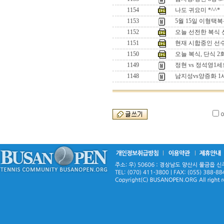
1154
나도 귀요미 *^^*
1153
5월 15일 이형택
1152
오늘 선전한 복식 선수
1151
현재 시합중인 선수들
1150
오늘 복식, 단식 
1149
정현 vs 정석영
1148
남지성vs양증화 