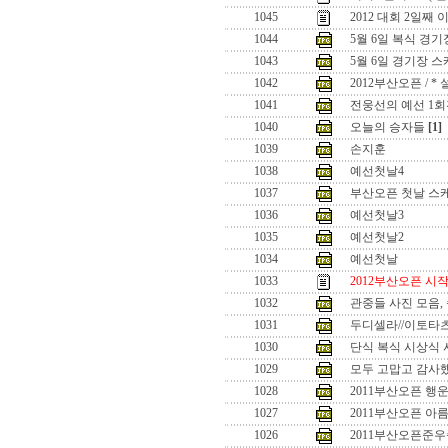
1045
2012 대회 2일째 이
1044
5월 6일 복식 경
1043
5월 6일 경기장 
1042
2012부산오픈 / 
1041
전웅선의 예선 1회
1040
오늘의 승자들
[1]
1039
손지훈
1038
예선첫날4
1037
부산오픈 첫날 스
1036
예선첫날3
1035
예선첫날2
1034
예선첫날
1033
2012부산오픈 시
1032
관중들 사진 모음,
1031
두디셀라//이토타
1030
단식 복식 시상식 사
1029
모두 고맙고 감사했
1028
2011부산오픈 행
1027
2011부산오픈 아
1026
2011부산오픈준우