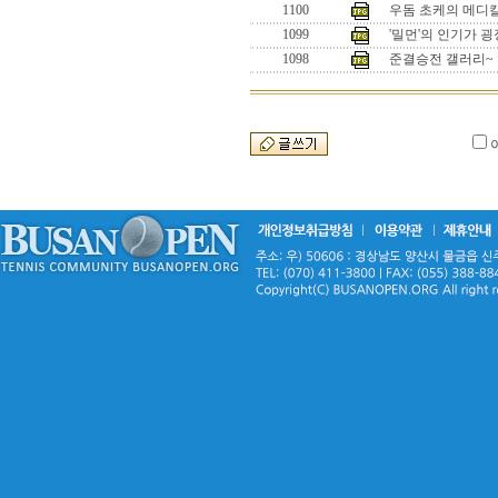
1100
우돔 초케의 메디
1099
'밀먼'의 인기가 
1098
준결승전 갤러리~