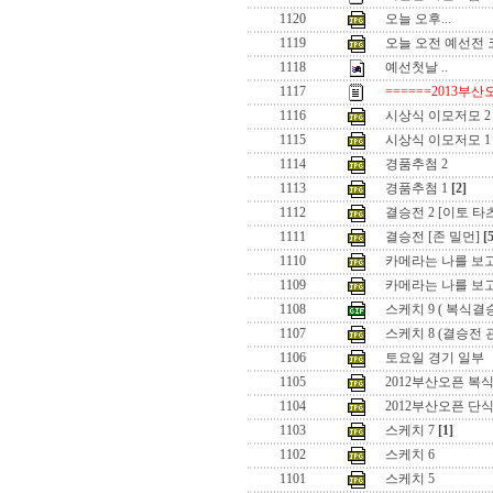
1120
오늘 오후...
1119
오늘 오전 예선전
1118
예선첫날 ..
1117
======2013부산
1116
시상식 이모저모 2
1115
시상식 이모저모 1
1114
경품추첨 2
1113
경품추첨 1
[2]
1112
결승전 2 [이토 타
1111
결승전 [존 밀먼]
[
1110
카메라는 나를 보고
1109
카메라는 나를 보
1108
스케치 9 ( 복식결
1107
스케치 8 (결승전 
1106
토요일 경기 일부
1105
2012부산오픈 복식
1104
2012부산오픈 단
1103
스케치 7
[1]
1102
스케치 6
1101
스케치 5