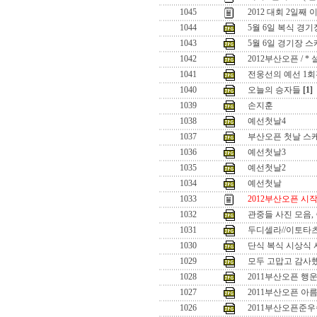
1045
2012 대회 2일째 이
1044
5월 6일 복식 경
1043
5월 6일 경기장 
1042
2012부산오픈 / 
1041
전웅선의 예선 1회
1040
오늘의 승자들
[1]
1039
손지훈
1038
예선첫날4
1037
부산오픈 첫날 스
1036
예선첫날3
1035
예선첫날2
1034
예선첫날
1033
2012부산오픈 시
1032
관중들 사진 모음,
1031
두디셀라//이토타
1030
단식 복식 시상식 사
1029
모두 고맙고 감사했
1028
2011부산오픈 행
1027
2011부산오픈 아
1026
2011부산오픈준우