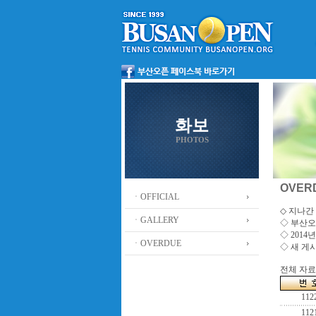
화보
PHOTOS
OVER
ㆍOFFICIAL
◇ 지나간 
ㆍGALLERY
◇
부산오
◇ 201
ㆍOVERDUE
◇ 새 게
전체 자료수
112
112