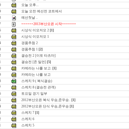
0
오늘 오후...
9
오늘 오전 예선전 코트에서
8
예선첫날 ..
7
======2013부산오픈 시작=======
6
시상식 이모저모 2
[1]
5
시상식 이모저모 1
4
경품추첨 2
3
경품추첨 1
[2]
2
결승전 2 [이토 타츠마]
1
결승전 [존 밀먼]
[5]
0
카메라는 나를 보고.
[1]
9
카메라는 나를 보고
8
스케치 9 ( 복식결승)
7
스케치 8 (결승전 관객)
6
토요일 경기 일부
5
2012부산오픈 복식 우승,준우승..
[1]
4
2012부산오픈 단식 우승,준우승
[1]
3
스케치 7
[1]
2
스케치 6
1
스케치 5