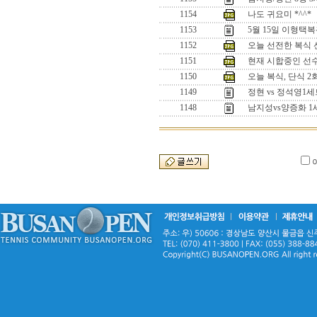
1154
나도 귀요미 *^^*
1153
5월 15일 이형택
1152
오늘 선전한 복식 선수
1151
현재 시합중인 선수들
1150
오늘 복식, 단식 
1149
정현 vs 정석영
1148
남지성vs양증화 