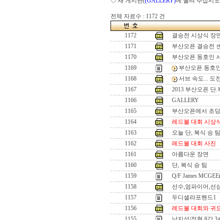
◇ 새 게시판(
(GALLERY)
에 올려 주십시오
전체 자료수 : 1172 건
1172
결승전 시상식 장
1171
부산오픈 결승전 
1170
부산오픈 동호인 
1169
부산오픈 동호인
1168
서브 속도... 
1167
2013 부산오픈 단
1166
GALLERY
1165
부산오픈에서 초
1164
레드볼 대회 시상
1163
오늘 단, 복식 승 
1162
레드볼 대회 사진
1161
아름다운 장면
1160
단, 복식 승 팀
1159
Q/F James MCGEE
1158
선수,엄파이어,선
1157
두디셀라포핸드1
1156
레드볼 대회와 귀
1155
남지성/정현 8강 