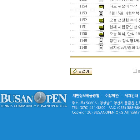
1154
나도 귀요미 *^^*
1153
5월 15일 이형택
1152
오늘 선전한 복식 선수
1151
현재 시합중인 선수들
1150
오늘 복식, 단식 
1149
정현 vs 정석영
1148
남지성vs양증화 