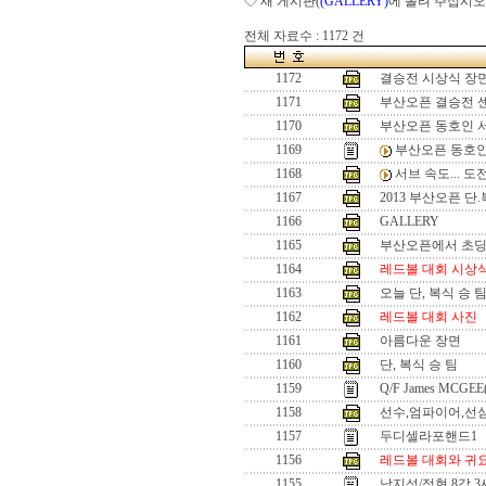
◇ 새 게시판(
(GALLERY)
에 올려 주십시오
전체 자료수 : 1172 건
1172
결승전 시상식 장
1171
부산오픈 결승전 
1170
부산오픈 동호인 
1169
부산오픈 동호인
1168
서브 속도... 
1167
2013 부산오픈 단
1166
GALLERY
1165
부산오픈에서 초
1164
레드볼 대회 시상
1163
오늘 단, 복식 승 
1162
레드볼 대회 사진
1161
아름다운 장면
1160
단, 복식 승 팀
1159
Q/F James MCGEE
1158
선수,엄파이어,선
1157
두디셀라포핸드1
1156
레드볼 대회와 귀
1155
남지성/정현 8강 