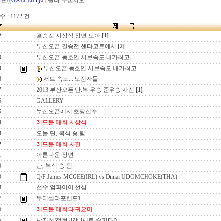
시판(
(GALLERY)
에 올려 주십시오
 : 1172 건
2
결승전 시상식 장면 모아
[1]
1
부산오픈 결승전 센타코트에서
[2]
0
부산오픈 동호인 서브속도 내가최고
9
부산오픈 동호인 서브속도 내가최고
8
서브 속도... 도전자들
7
2013 부산오픈 단.복 우승 준우승 사진
[1]
6
GALLERY
5
부산오픈에서 초딩선수
4
레드볼 대회 시상식
3
오늘 단, 복식 승 팀
2
레드볼 대회 사진
1
아름다운 장면
0
단, 복식 승 팀
9
Q/F James MCGEE(IRL) vs Dnnai UDOMCHOKE(THA)
8
선수,엄파이어,선심
7
두디셀라포핸드1
6
레드볼 대회와 귀요미
5
남지성/정현 8강 3세트 슈퍼타이