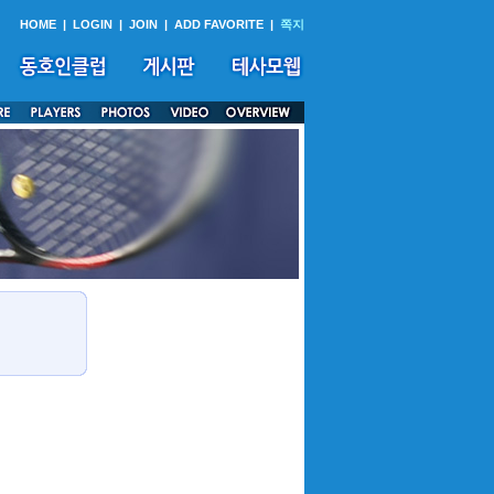
HOME
|
LOGIN
|
JOIN
|
ADD FAVORITE
|
쪽지