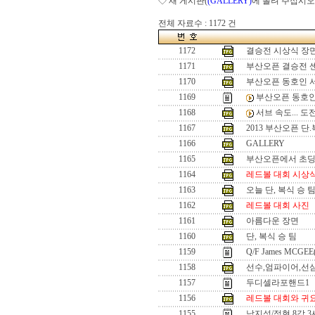
◇ 새 게시판(
(GALLERY)
에 올려 주십시오
전체 자료수 : 1172 건
1172
결승전 시상식 장
1171
부산오픈 결승전 
1170
부산오픈 동호인 
1169
부산오픈 동호인
1168
서브 속도... 
1167
2013 부산오픈 단
1166
GALLERY
1165
부산오픈에서 초
1164
레드볼 대회 시상
1163
오늘 단, 복식 승 
1162
레드볼 대회 사진
1161
아름다운 장면
1160
단, 복식 승 팀
1159
Q/F James MCGEE
1158
선수,엄파이어,선
1157
두디셀라포핸드1
1156
레드볼 대회와 귀
1155
남지성/정현 8강 