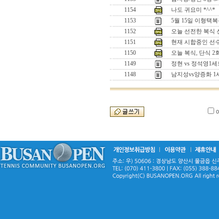
1154
나도 귀요미 *^^*
1153
5월 15일 이형택
1152
오늘 선전한 복식 선수
1151
현재 시합중인 선수들
1150
오늘 복식, 단식 
1149
정현 vs 정석영
1148
남지성vs양증화 