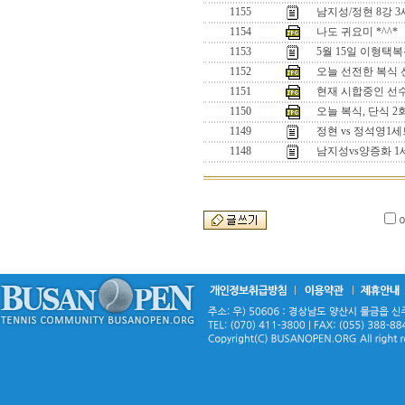
1155
남지성/정현 8강 
1154
나도 귀요미 *^^*
1153
5월 15일 이형택
1152
오늘 선전한 복식 선수
1151
현재 시합중인 선수들
1150
오늘 복식, 단식 
1149
정현 vs 정석영
1148
남지성vs양증화 