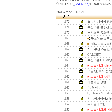
◇ 새 게시판(
(GALLERY)
에 올려 주십시오
전체 자료수 : 1172 건
1172
결승전 시상식 장
1171
부산오픈 결승전 
1170
부산오픈 동호인 
1169
부산오픈 동호인
1168
서브 속도... 
1167
2013 부산오픈 단
1166
GALLERY
1165
부산오픈에서 초
1164
레드볼 대회 시상
1163
오늘 단, 복식 승 
1162
레드볼 대회 사진
1161
아름다운 장면
1160
단, 복식 승 팀
1159
Q/F James MCGEE
1158
선수,엄파이어,선
1157
두디셀라포핸드1
1156
레드볼 대회와 귀