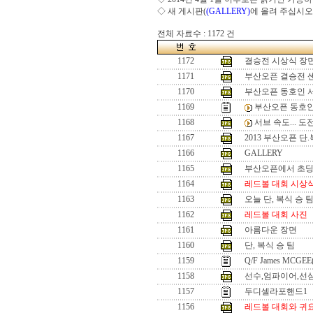
◇ 새 게시판(
(GALLERY)
에 올려 주십시오
전체 자료수 : 1172 건
1172
결승전 시상식 장
1171
부산오픈 결승전 
1170
부산오픈 동호인 
1169
부산오픈 동호인
1168
서브 속도... 
1167
2013 부산오픈 단
1166
GALLERY
1165
부산오픈에서 초
1164
레드볼 대회 시상
1163
오늘 단, 복식 승 
1162
레드볼 대회 사진
1161
아름다운 장면
1160
단, 복식 승 팀
1159
Q/F James MCGEE
1158
선수,엄파이어,선
1157
두디셀라포핸드1
1156
레드볼 대회와 귀