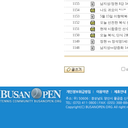
1155
남지성/정현 8강 
1154
나도 귀요미 *^^*
1153
5월 15일 이형택
1152
오늘 선전한 복식 선수
1151
현재 시합중인 선수들
1150
오늘 복식, 단식 
1149
정현 vs 정석영
1148
남지성vs양증화 