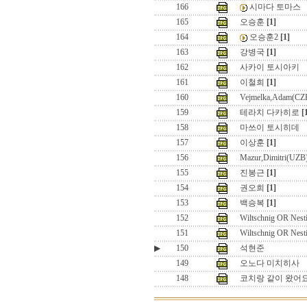
166
시마다 토마스
165
오승훈
[1]
164
오승훈2
[1]
163
강병국
[1]
162
사카이 토시아키
161
이철희
[1]
160
Vejmelka,Adam(CZ
159
테라치 다카히로
[
158
마쓰이 토시히데
157
이상훈
[1]
156
Mazur,Dimitri(UZB
155
진봉근
[1]
154
권오희
[1]
153
백승복
[1]
152
Wiltschnig OR Nest
151
Wiltschnig OR Nest
▶
150
석현준
149
오노다 미치히사
148
코치랑 같이 왔어요