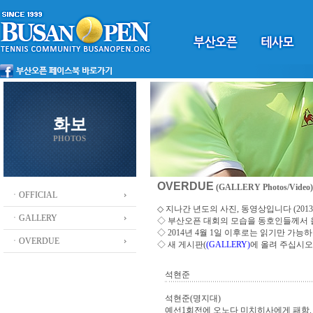
화보
PHOTOS
OVERDUE
(GALLERY Photos/Video)
ㆍOFFICIAL
◇ 지나간 년도의 사진, 동영상입니다 (2013 ~
ㆍGALLERY
◇
부산오픈 대회의 모습을 동호인들께서
◇ 2014년 4월 1일 이후로는 읽기만 가
ㆍOVERDUE
◇ 새 게시판(
(GALLERY)
에 올려 주십시오
석현준
석현준(명지대)
예선1회전에 오노다 미치히사에게 패함.