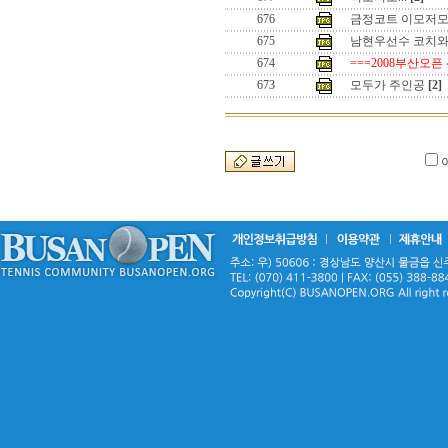
676
금정코트 이모저
675
남현우선수 코치와
674
===2008부산오픈
673
모두가 주인공
[2]