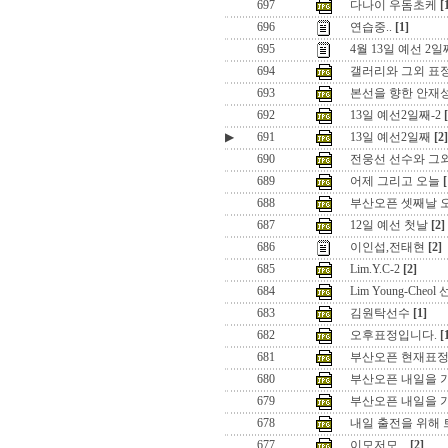
697
다나이 우돔초케
[
696
연습중..
[1]
695
4월 13일 예선 2일
694
갤러리와 그외 표
693
본선을 향한 안재
692
13일 예선2일째-2
▶
691
13일 예선2일째
[2]
690
전웅선 선수와 그외
689
어제 그리고 오늘
[
688
부산오픈 셋째날 오전
687
12일 예선 첫날
[2]
686
이인섭,전태현
[2]
685
Lim.Y.C-2
[2]
684
Lim Young-Cheol
683
김원탁선수
[1]
682
오후표정입니다.
[
681
부산오픈 현재표정입
680
부산오픈 내일을 
679
부산오픈 내일을 기
678
내일 출전을 위해
677
이모저모...
[2]