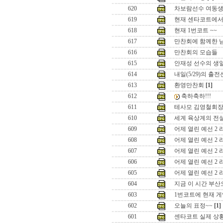
620
차보람선수 여동
619
현재 센타코트에
618
현재 1번코트 ~~
617
만찬회에 함께한 
616
만찬회의 모습들
615
안재성 선수의 생
614
내일(5/29)의 출
613
환영만찬회
[1]
612
축하축하!!!
611
테사모 김영철회장
610
세계 육상계의 전설인
609
어제 열린 예선 2 
608
어제 열린 예선 2 
607
어제 열린 예선 2 
606
어제 열린 예선 2 
605
어제 열린 예선 2 
604
지금 이 시간 부산
603
1번코트에 현재 게
602
오늘의 표정~~
[1]
601
센타코트 실제 상