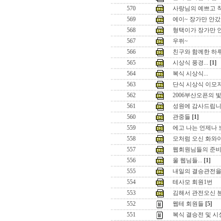
570
사랑님의 예쁘고 
569
에이~ 장가만 안
568
형택이가 장가만 
567
우쒸~
566
친구와 함께한 하
565
시상식 풍경...
[1]
564
복식 시상식...
563
단식 시상식 이모저
562
2006부산오픈의 빛
561
성원에 감사드립니다
560
관중들
[1]
559
에고 나는 언제나 보
558
모처럼 오신 화와이님.
557
웹회원님들의 준
556
울 웹님들...
[1]
555
내일의 결승관전을 
554
테사모 회원1번
553
김해서 관전오신 분들
552
웹테 회원들
[5]
551
복식 결승전 및 