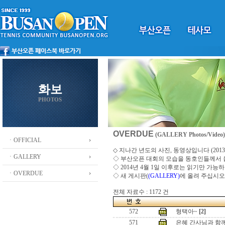
화보
PHOTOS
OVERDUE
(GALLERY Photos/Video)
ㆍOFFICIAL
◇ 지나간 년도의 사진, 동영상입니다 (2013 ~
ㆍGALLERY
◇
부산오픈 대회의 모습을 동호인들께서
◇ 2014년 4월 1일 이후로는 읽기만 가
ㆍOVERDUE
◇ 새 게시판(
(GALLERY)
에 올려 주십시오
전체 자료수 : 1172 건
572
형택아~
[2]
571
은혜 간사님과 함