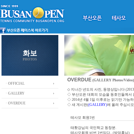
화보
PHOTOS
OVERDUE
(GALLERY Photos/Video)
ㆍOFFICIAL
◇ 지나간 년도의 사진, 동영상입니다 (2013 ~
ㆍGALLERY
◇
부산오픈 대회의 모습을 동호인들께서
◇ 2014년 4월 1일 이후로는 읽기만 가
ㆍOVERDUE
◇ 새 게시판(
(GALLERY)
에 올려 주십시오
테사모 회원1번
태홧강님의 국민학교 동창분.
테사모회원 비번 1번임다.. (박덕홍님)