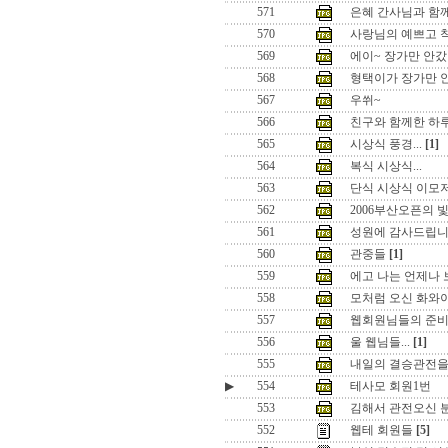
571
은혜 간사님과 함
570
사랑님의 예쁘고 
569
에이~ 장가만 안
568
형택이가 장가만 
567
우쒸~
566
친구와 함께한 하
565
시상식 풍경...
[1]
564
복식 시상식...
563
단식 시상식 이모저
562
2006부산오픈의 빛
561
성원에 감사드립니다
560
관중들
[1]
559
에고 나는 언제나 보
558
모처럼 오신 화와이님.
557
웹회원님들의 준
556
울 웹님들...
[1]
555
내일의 결승관전을 
▶
554
테사모 회원1번
553
김해서 관전오신 분들
552
웹테 회원들
[5]