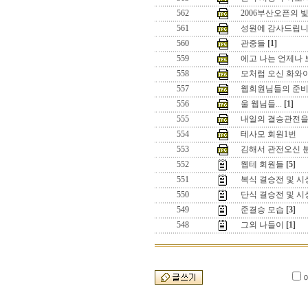
562
2006부산오픈의 빛
561
성원에 감사드립니다
560
관중들
[1]
559
에고 나는 언제나 보
558
모처럼 오신 화와이님.
557
웹회원님들의 준
556
울 웹님들...
[1]
555
내일의 결승관전을 
554
테사모 회원1번
553
김해서 관전오신 분들
552
웹테 회원들
[5]
551
복식 결승전 및 
550
단식 결승전 및 시
549
준결승 모습
[3]
548
그외 나들이
[1]