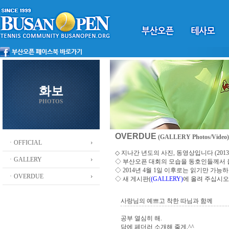
화보
PHOTOS
OVERDUE
(GALLERY Photos/Video)
ㆍOFFICIAL
◇ 지나간 년도의 사진, 동영상입니다 (2013 ~
ㆍGALLERY
◇
부산오픈 대회의 모습을 동호인들께서
◇ 2014년 4월 1일 이후로는 읽기만 가
ㆍOVERDUE
◇ 새 게시판(
(GALLERY)
에 올려 주십시오
사랑님의 예쁘고 착한 따님과 함께
공부 열심히 해.
담에 페더러 소개해 줄게.^^