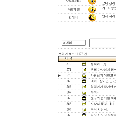
Countrygirl
근디 진짜 이
캬~ 사랑
바람의 딸
언제 저리
김테니
전체 자료수 : 1172 건
572
형택아~
[2]
571
은혜 간사님과 함
▶
570
사랑님의 예쁘고 
569
에이~ 장가만 안
568
형택이가 장가만 
567
우쒸~
566
친구와 함께한 하
565
시상식 풍경...
[1]
564
복식 시상식...
563
단식 시상식 이모저