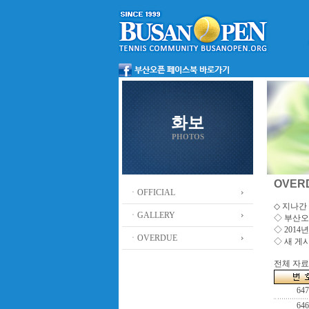
화보
PHOTOS
OVER
ㆍOFFICIAL
◇ 지나간 
ㆍGALLERY
◇
부산오
◇ 201
ㆍOVERDUE
◇ 새 게
전체 자료수
647
646