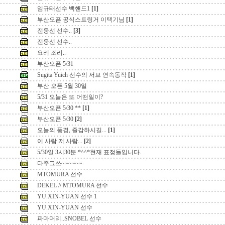
임규태선수 백핸드1
[1]
부산오픈 공식스트링거 이택기님
[1]
전웅선 선수..
[3]
전웅선 선수..
요리 조리..
부산오픈 5/31
Sugita Yuich 선수의 서브 연속동작
[1]
부산 오픈 5월 30일
5/31 오늘은 또 어떤일이?
부산오픈 5/30 **
[1]
부산오픈 5/30
[2]
오늘의 풍경, 즐감하시길...
[1]
이 사람 저 사람...
[2]
5/30일 3시30분 *^^*현재 표정들입니다.
다주그쓰~~~~~~
MTOMURA 선수
DEKEL // MTOMURA 선수
YU.XIN-YUAN 선수 1
YU.XIN-YUAN 선수
파마머리..SNOBEL 선수