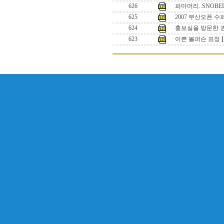
626
파마머리..SNOBE
625
2007 부산오픈 수퍼바
624
홍보실을 방문한 
623
이쁜 볼퍼슨 표정
[