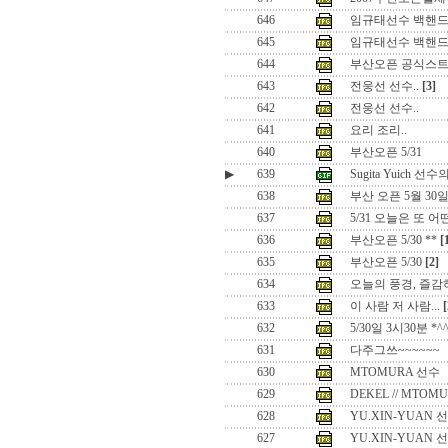
646
임규태선수 백핸
645
임규태선수 백핸드
644
부산오픈 공식스트
643
전웅선 선수..
[3]
642
전웅선 선수..
641
요리 조리..
640
부산오픈 5/31
▶
639
Sugita Yuich 
638
부산 오픈 5월 30
637
5/31 오늘은 또 
636
부산오픈 5/30 **
[
635
부산오픈 5/30
[2]
634
오늘의 풍경, 즐감하
633
이 사람 저 사람...
[
632
5/30일 3시30분 
631
다주그쓰~~~~~~
630
MTOMURA 선수
629
DEKEL // MTOM
628
YU.XIN-YUAN 선
627
YU.XIN-YUAN 