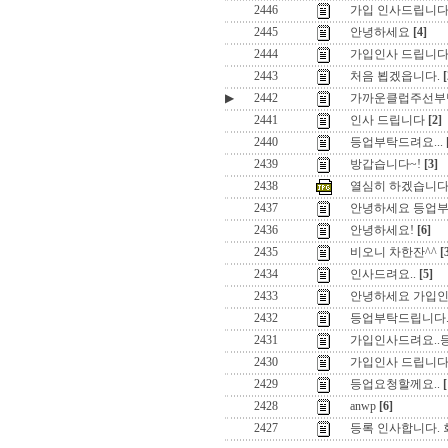
2446
가입 인사드립니다
2445
안녕하세요
[4]
2444
가입인사 드립니
2443
처음 뵙겠읍니다.
[
▶
2442
가까운클럽주선부
2441
인사 드립니다
[2]
2440
등업부탁드려요...
2439
방갑습니다~!
[3]
2438
열심히 하겠습니다
2437
안녕하세요 등업
2436
안녕하세요!
[6]
2435
비오니 차한잔^^
[
2434
인사드려요..
[5]
2433
안녕하세요 가입
2432
등업부탁드립니다
2431
가입인사드려요..
2430
가입인사 드립니다
2429
등업요청할께요..
[
2428
anwp
[6]
2427
등록 인사합니다.