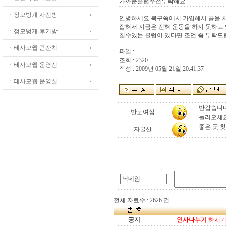
가까운클럽주선부탁해요
ㆍ정모벙개 사진방
안녕하세요 북구쪽에서 가입해서 공을 
잡혀서 지금은 전혀 운동을 하지 못하고 
ㆍ정모벙개 후기방
칠수있는 클럽이 있다면 조언 좀 부탁
ㆍ테사모웹 큰잔치
파일 :
조회 : 2320
ㆍ테사모웹 운영진
작성 : 2009년 05월 21일 20:41:37
ㆍ테사모웹 운영실
반갑습니다
반도여심
놀러오세
좋은 곳 찾
자굴산
전체 자료수 : 2626 건
공지
인사나누기
하시기 