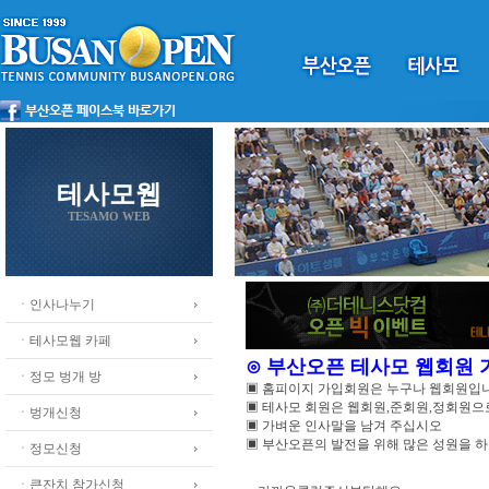
테사모웹
TESAMO WEB
ㆍ인사나누기
ㆍ테사모웹 카페
⊙ 부산오픈 테사모 웹회원
ㆍ정모 벙개 방
▣ 홈피이지 가입회원은 누구나 웹회원입
▣ 테사모 회원은 웹회원,준회원,정회원
ㆍ벙개신청
▣ 가벼운 인사말을 남겨 주십시오
▣ 부산오픈의 발전을 위해 많은 성원을 
ㆍ정모신청
ㆍ큰잔치 참가신청