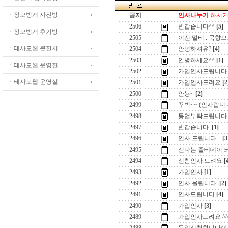
ㆍ정모벙개 사진방
공지
인사나누기
하시기 
2506
반갑습니다^^
[5]
ㆍ정모벙개 후기방
2505
이전 멀티.. 묵향으
ㆍ테사모웹 큰잔치
2504
안녕하셔유?
[4]
2503
안녕하세요^^
[1]
ㆍ테사모웹 운영진
2502
가입인사드립니다
ㆍ테사모웹 운영실
2501
가입인사드려요
[2
2500
안뇽~
[2]
2499
꾸벅~~ (인사랍니
2498
등업부탁드립니다
2497
반갑습니다.
[1]
2496
인사 드립니다...
[3
2495
신나는 즐테데이 
2494
신참인사 드려요
[
2493
가입인사
[1]
2492
인사 올립니다.
[2]
2491
인사드립니디
[4]
2490
가입인사
[3]
2489
가입인사드려요 ^