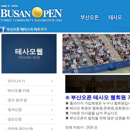
테사모웹
TESAMO WEB
ㆍ인사나누기
ㆍ테사모웹 카페
⊙ 부산오픈 테사모 웹회원
ㆍ정모 벙개 방
▣ 홈피이지 가입회원은 누구나 웹회원입
▣ 테사모 회원은 웹회원,준회원,정회원
ㆍ벙개신청
▣ 가벼운 인사말을 남겨 주십시오
▣ 부산오픈의 발전을 위해 많은 성원을 
ㆍ정모신청
전체 자료수 : 2626 건
ㆍ큰잔치 참가신청