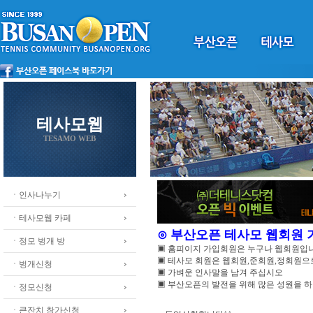
테사모웹
TESAMO WEB
ㆍ인사나누기
ㆍ테사모웹 카페
⊙ 부산오픈 테사모 웹회원
ㆍ정모 벙개 방
▣ 홈피이지 가입회원은 누구나 웹회원입
▣ 테사모 회원은 웹회원,준회원,정회원
ㆍ벙개신청
▣ 가벼운 인사말을 남겨 주십시오
▣ 부산오픈의 발전을 위해 많은 성원을 
ㆍ정모신청
ㆍ큰잔치 참가신청