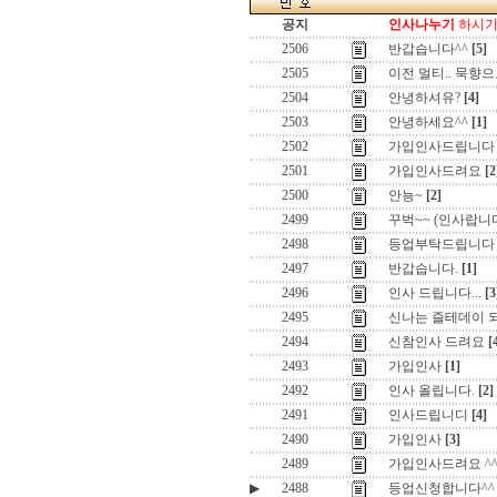
공지
인사나누기
하시기 
2506
반갑습니다^^
[5]
2505
이전 멀티.. 묵향으
2504
안녕하셔유?
[4]
2503
안녕하세요^^
[1]
2502
가입인사드립니다
2501
가입인사드려요
[2
2500
안뇽~
[2]
2499
꾸벅~~ (인사랍니
2498
등업부탁드립니다
2497
반갑습니다.
[1]
2496
인사 드립니다...
[3
2495
신나는 즐테데이 
2494
신참인사 드려요
[
2493
가입인사
[1]
2492
인사 올립니다.
[2]
2491
인사드립니디
[4]
2490
가입인사
[3]
2489
가입인사드려요 ^
▶
2488
등업신청합니다^^