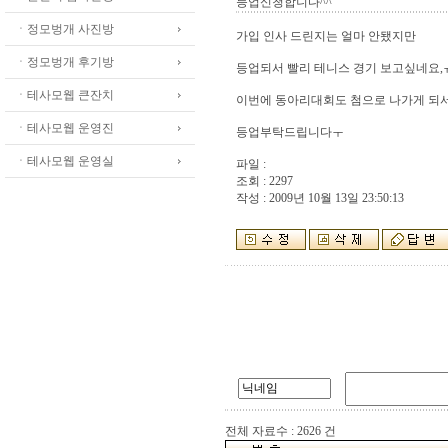
등업신청합니다^^
ㆍ정모벙개 사진방
가입 인사 드린지는 얼마 안됐지만
ㆍ정모벙개 후기방
등업되서 빨리 테니스 경기 보고싶네요,
ㆍ테사모웹 큰잔치
이번에 동아리대회도 첨으로 나가게 되
ㆍ테사모웹 운영진
등업부탁드립니다ㅜ
ㆍ테사모웹 운영실
파일 :
조회 : 2297
작성 : 2009년 10월 13일 23:50:13
전체 자료수 : 2626 건