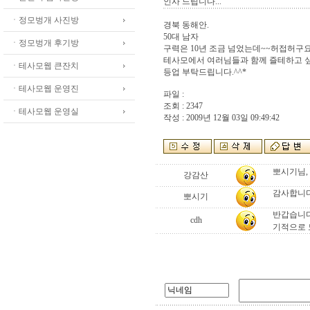
인사 드립니다...
ㆍ정모벙개 사진방
경북 동해안.
50대 남자
ㆍ정모벙개 후기방
구력은 10년 조금 넘었는데~~허접허구요
테사모에서 여러님들과 함께 즐테하고 
ㆍ테사모웹 큰잔치
등업 부탁드립니다.^^*
ㆍ테사모웹 운영진
파일 :
조회 : 2347
ㆍ테사모웹 운영실
작성 : 2009년 12월 03일 09:49:42
뽀시기님,
강감산
감사합니다
뽀시기
반갑습니다
cdh
기적으로 