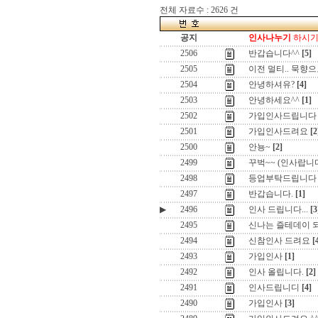
전체 자료수 : 2626 건
공지
인사나누기
하시기 
2506
반갑습니다^^
[5]
2505
이전 멀티.. 묵향으
2504
안녕하셔유?
[4]
2503
안녕하세요^^
[1]
2502
가입인사드립니다
2501
가입인사드려요
[2
2500
안뇽~
[2]
2499
꾸벅~~ (인사랍니
2498
등업부탁드립니다
2497
반갑습니다.
[1]
▶
2496
인사 드립니다...
[3
2495
신나는 즐테데이 
2494
신참인사 드려요
[
2493
가입인사
[1]
2492
인사 올립니다.
[2]
2491
인사드립니디
[4]
2490
가입인사
[3]