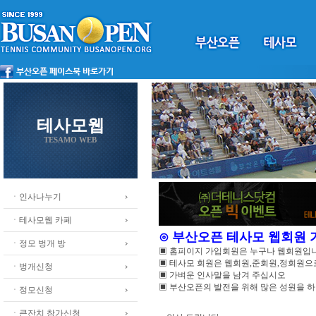
테사모웹
TESAMO WEB
ㆍ인사나누기
ㆍ테사모웹 카페
⊙ 부산오픈 테사모 웹회원
ㆍ정모 벙개 방
▣ 홈피이지 가입회원은 누구나 웹회원입
▣ 테사모 회원은 웹회원,준회원,정회원
ㆍ벙개신청
▣ 가벼운 인사말을 남겨 주십시오
▣ 부산오픈의 발전을 위해 많은 성원을 
ㆍ정모신청
ㆍ큰잔치 참가신청