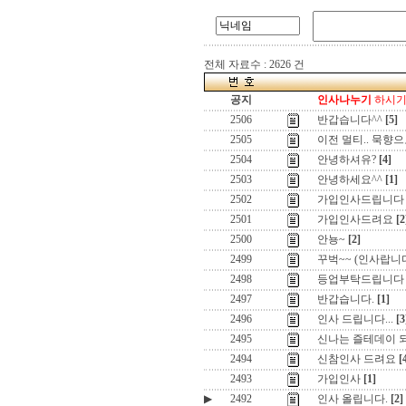
전체 자료수 : 2626 건
공지
인사나누기
하시기 
2506
반갑습니다^^
[5]
2505
이전 멀티.. 묵향으
2504
안녕하셔유?
[4]
2503
안녕하세요^^
[1]
2502
가입인사드립니다
2501
가입인사드려요
[2
2500
안뇽~
[2]
2499
꾸벅~~ (인사랍니
2498
등업부탁드립니다
2497
반갑습니다.
[1]
2496
인사 드립니다...
[3
2495
신나는 즐테데이 
2494
신참인사 드려요
[
2493
가입인사
[1]
▶
2492
인사 올립니다.
[2]