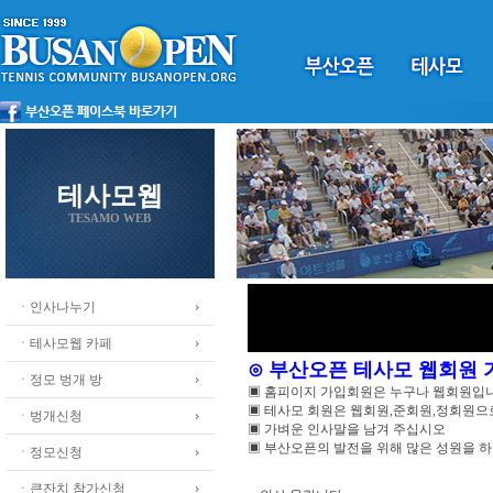
테사모웹
TESAMO WEB
ㆍ인사나누기
ㆍ테사모웹 카페
⊙ 부산오픈 테사모 웹회원
ㆍ정모 벙개 방
▣ 홈피이지 가입회원은 누구나 웹회원입
▣ 테사모 회원은 웹회원,준회원,정회원
ㆍ벙개신청
▣ 가벼운 인사말을 남겨 주십시오
▣ 부산오픈의 발전을 위해 많은 성원을 
ㆍ정모신청
ㆍ큰잔치 참가신청