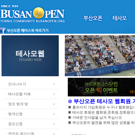
테사모웹
TESAMO WEB
ㆍ인사나누기
ㆍ테사모웹 카페
⊙ 부산오픈 테사모 웹회원
ㆍ정모 벙개 방
▣ 홈피이지 가입회원은 누구나 웹회원입
▣ 테사모 회원은 웹회원,준회원,정회원
ㆍ벙개신청
▣ 가벼운 인사말을 남겨 주십시오
▣ 부산오픈의 발전을 위해 많은 성원을 
ㆍ정모신청
ㆍ큰잔치 참가신청