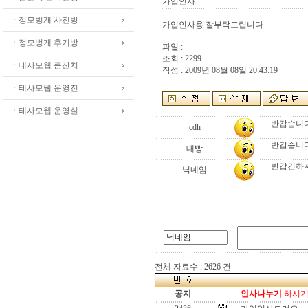
가입인사
ㆍ정모벙개 사진방
가입인사용 잘부탁드립니다
ㆍ정모벙개 후기방
파일 :
조회 : 2299
ㆍ테사모웹 큰잔치
작성 : 2009년 08월 08일 20:43:19
ㆍ테사모웹 운영진
ㆍ테사모웹 운영실
반갑습니다
cdh
반갑습니다.
대빵
반갑긴하
닉네임
전체 자료수 : 2626 건
공지
인사나누기
하시기 