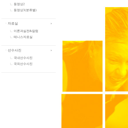
동영상2
동영상3(분류별)
ㆍ자료실
이론과실전&칼럼
테니스자료실
ㆍ선수사진
국내선수사진
국외선수사진