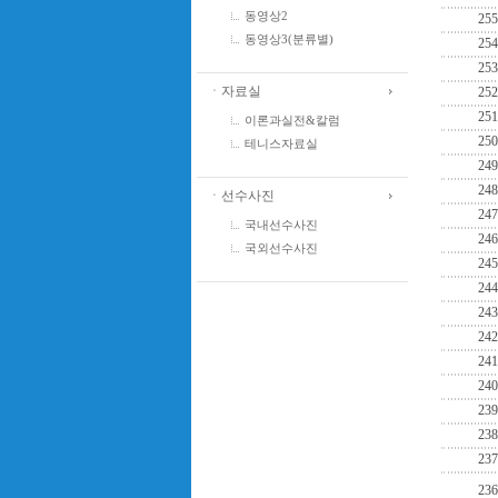
동영상2
255
동영상3(분류별)
254
253
ㆍ자료실
252
251
이론과실전&칼럼
250
테니스자료실
249
248
ㆍ선수사진
247
국내선수사진
246
국외선수사진
245
244
243
242
241
240
239
238
237
236