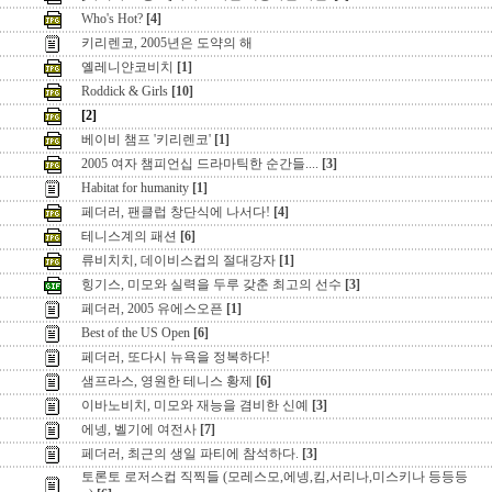
Who's Hot?
[4]
키리렌코, 2005년은 도약의 해
옐레니얀코비치
[1]
Roddick & Girls
[10]
[2]
베이비 챔프 '키리렌코'
[1]
2005 여자 챔피언십 드라마틱한 순간들....
[3]
Habitat for humanity
[1]
페더러, 팬클럽 창단식에 나서다!
[4]
테니스계의 패션
[6]
류비치치, 데이비스컵의 절대강자
[1]
힝기스, 미모와 실력을 두루 갖춘 최고의 선수
[3]
페더러, 2005 유에스오픈
[1]
Best of the US Open
[6]
페더러, 또다시 뉴욕을 정복하다!
샘프라스, 영원한 테니스 황제
[6]
이바노비치, 미모와 재능을 겸비한 신예
[3]
에넹, 벨기에 여전사
[7]
페더러, 최근의 생일 파티에 참석하다.
[3]
토론토 로저스컵 직찍들 (모레스모,에넹,킴,서리나,미스키나 등등등