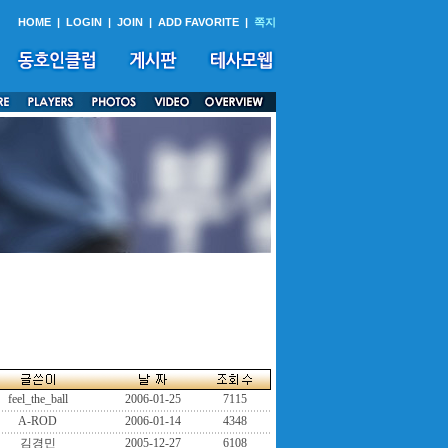
HOME
|
LOGIN
|
JOIN
|
ADD FAVORITE
|
쪽지
feel_the_ball
2006-01-25
7115
A-ROD
2006-01-14
4348
김경민
2005-12-27
6108