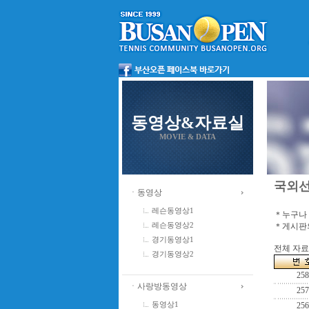
동영상&자료실
MOVIE & DATA
국외
ㆍ동영상
레슨동영상1
＊누구나 
＊게시판의
레슨동영상2
경기동영상1
전체 자료수
경기동영상2
258
ㆍ사랑방동영상
257
동영상1
256