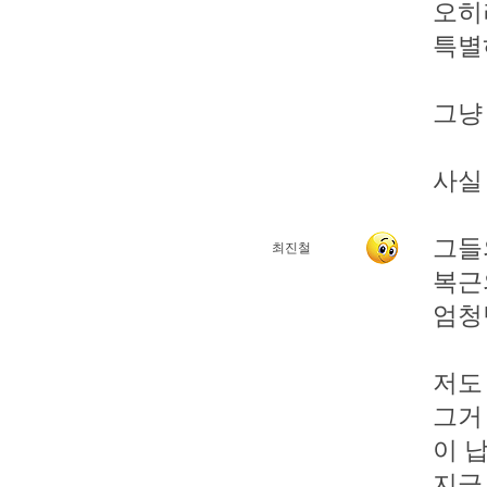
오히
특별
그냥
사실
그들
최진철
복근
엄청
저도
그거
이 납
지금