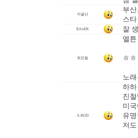
부산
자굴산
스타
잘 
KJcoEK
엘튼 
ㅎㅎ
최진철
노래는
하하 
진철
미국
유명
A-ROD
저도