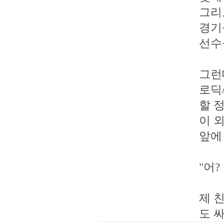
그리
경기
선수
그런대
로딕
할 정
이 
앞에
"어?
제 
도 