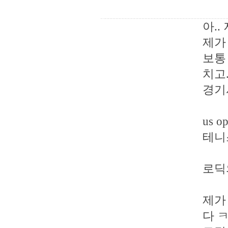
아..
제가
보통
치고.
경기
us 
테니
로딕
제가
다 