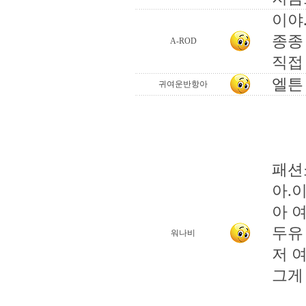
이야.
종종
A-ROD
직접
엘튼
귀여운반항아
패션
아.
아 
두유
워나비
저 
그게