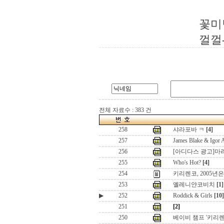
꽃미
껄껄
전체 자료수 : 383 건
258
샤라포바 ㅋ
[4]
257
James Blake & Igo
256
[아디다스 광고]마
255
Who's Hot?
[4]
254
키리렌코, 2005년
253
옐레니얀코비치
[1]
▶
252
Roddick & Girls
[10]
251
[2]
250
베이비 챔프 '키리렌