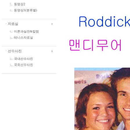
동영상2
동영상3(분류별)
ㆍ자료실
이론과실전&칼럼
테니스자료실
ㆍ선수사진
국내선수사진
국외선수사진