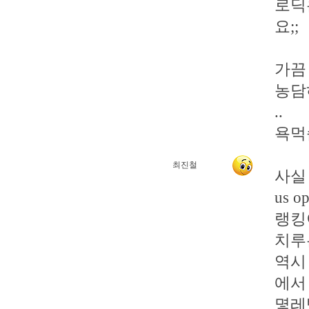
로딕
요;;
가끔
농담
..
욕먹
최진철
사실
us 
랭킹
치루
역시
에서
몇레