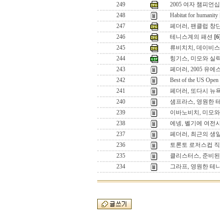
249
2005 여자 챔피언십
248
Habitat for humanity
247
페더러, 팬클럽 창
246
테니스계의 패션
[6
245
류비치치, 데이비
244
힝기스, 미모와 실
243
페더러, 2005 유
242
Best of the US Open
241
페더러, 또다시 뉴
240
샘프라스, 영원한 
239
이바노비치, 미모와
238
에넹, 벨기에 여전
237
페더러, 최근의 생
236
토론토 로저스컵 직
235
클리스터스, 준비된
234
그라프, 영원한 테