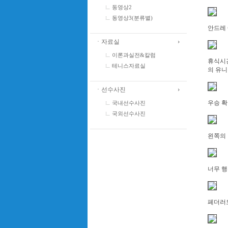
동영상2
동영상3(분류별)
안드레 
ㆍ자료실
이론과실전&칼럼
휴식시
테니스자료실
의 유니
ㆍ선수사진
우승 확
국내선수사진
국외선수사진
왼쪽의
너무 행
페더러도