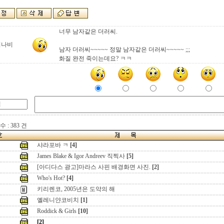
너무 남자같은 더러씨.
워나비
남자 더러씨~~~~~ 정말 남자같은 더러씨~~~~~ ;;;
화질 완전 죽이는데요? ㅋㅋ
 : 383 건
샤라포바 ㅋ
[4]
James Blake & Igor Andreev 직찍사
[5]
[아디다스 광고]마라스 사핀 배경화면 사진.
[2]
Who's Hot?
[4]
키리렌코, 2005년은 도약의 해
옐레니얀코비치
[1]
Roddick & Girls
[10]
[2]