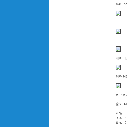
유에스
데이비스
페더러만
W 라켓
출처: rog
파일 :
조회 : 4
작성 : 2