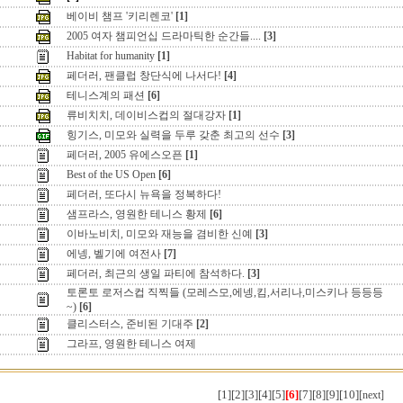
베이비 챔프 '키리렌코'
[1]
2005 여자 챔피언십 드라마틱한 순간들....
[3]
Habitat for humanity
[1]
페더러, 팬클럽 창단식에 나서다!
[4]
테니스계의 패션
[6]
류비치치, 데이비스컵의 절대강자
[1]
힝기스, 미모와 실력을 두루 갖춘 최고의 선수
[3]
페더러, 2005 유에스오픈
[1]
Best of the US Open
[6]
페더러, 또다시 뉴욕을 정복하다!
샘프라스, 영원한 테니스 황제
[6]
이바노비치, 미모와 재능을 겸비한 신예
[3]
에넹, 벨기에 여전사
[7]
페더러, 최근의 생일 파티에 참석하다.
[3]
토론토 로저스컵 직찍들 (모레스모,에넹,킴,서리나,미스키나 등등등
~)
[6]
클리스터스, 준비된 기대주
[2]
그라프, 영원한 테니스 여제
[1]
[2]
[3]
[4]
[5]
[6]
[7]
[8]
[9]
[10]
[next]