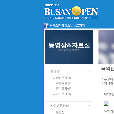
동영상&자료실
MOVIE & DATA
국외
ㆍ동영상
레슨동영상1
＊누구나 
＊게시판의
레슨동영상2
경기동영상1
경기동영상2
페더러,
ㆍ사랑방동영상
아더 애
동영상1