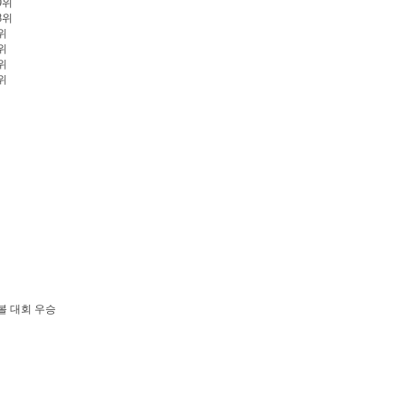
69위
48위
7위
5위
1위
8위
볼 대회 우승