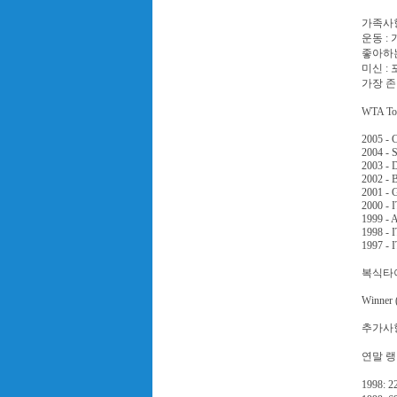
가족사항 
운동 :
좋아하는
미신 :
가장 존
WTA T
2005 - C
2004 - S
2003 - 
2002 - B
2001 - 
2000 - 
1999 - 
1998 - 
1997 - 
복식타
Winner 
추가사항
연말 
1998: 