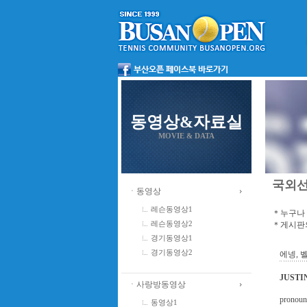
동영상&자료실
MOVIE & DATA
국외
ㆍ동영상
레슨동영상1
＊누구나 
＊게시판의
레슨동영상2
경기동영상1
경기동영상2
에넹, 
JUSTI
ㆍ사랑방동영상
prono
동영상1