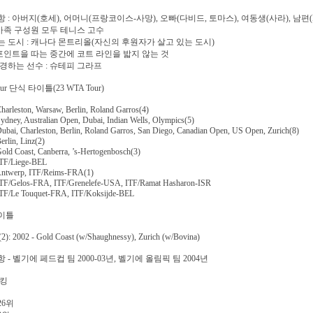
: 아버지(호세), 어머니(프랑코이스-사망), 오빠(다비드, 토마스), 여동생(사라), 남편(Pierr
 가족 구성원 모두 테니스 고수
 도시 : 캐나다 몬트리올(자신의 후원자가 살고 있는 도시)
 포인트을 따는 중간에 코트 라인을 밟지 않는 것
경하는 선수 : 슈테피 그라프
our 단식 타이틀(23 WTA Tour)
harleston, Warsaw, Berlin, Roland Garros(4)
ydney, Australian Open, Dubai, Indian Wells, Olympics(5)
Dubai, Charleston, Berlin, Roland Garros, San Diego, Canadian Open, US Open, Zurich(8)
erlin, Linz(2)
Gold Coast, Canberra, ’s-Hertogenbosch(3)
ITF/Liege-BEL
Antwerp, ITF/Reims-FRA(1)
ITF/Gelos-FRA, ITF/Grenelefe-USA, ITF/Ramat Hasharon-ISR
ITF/Le Touquet-FRA, ITF/Koksijde-BEL
이틀
(2): 2002 - Gold Coast (w/Shaughnessy), Zurich (w/Bovina)
 - 벨기에 페드컵 팀 2000-03년, 벨기에 올림픽 팀 2004년
랭킹
226위