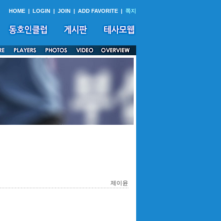
HOME
|
LOGIN
|
JOIN
|
ADD FAVORITE
|
쪽지
제이윤