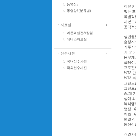
동영상2
작은 키
동영상3(분류별)
있는 포
폭발적
지녔으며
ㆍ자료실
공격적인
이론과실전&칼럼
생년월일:
테니스자료실
출생지: 
거주지: M
키: 5' 5 
ㆍ선수사진
몸무게: 12
국내선수사진
플레이:
프로전향 
국외선수사진
WTA 단
WTA 
그랜드슬
그랜드슬
승/패 기록
생애 최
복식랭킹
랭킹 1위
최초 1위 
연말 상금:
통산상금:
개인사