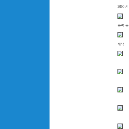
2000
근력 
새댁