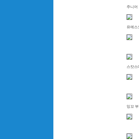
주니어
유에스
스캇스
잉꼬 