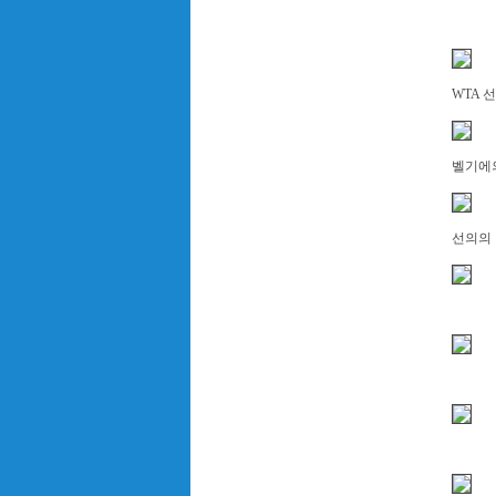
WTA 선
벨기에
선의의