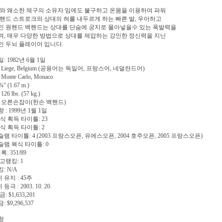
와 왜소한 체구의 소유자 임에도 불구하고 온몸을 이용하여 파워
핸드 스트로크와 상대의 혀를 내두르게 하는 빠른 발, 우아하고
인 원핸드 백핸드는 상대를 단숨에 궁지로 몰아넣을수 있는 폭발력을
, 매우 다양한 방법으로 상대를 제압하는 강인한 정신력을 지닌
 두뇌 플레이어 입니다.
 1982년 6월 1일
Liege, Belgium (공용어는 독일어, 프랑스어, 네덜란드어)
onte Carlo, Monaco
¾" (1.67 m.)
6 lbs. (57 kg.)
 오른손잡이(한손 백핸드)
: 1999년 1월 1일
식 획득 타이틀: 23
복식 획득 타이틀: 2
램 타이틀: 4 (2003 프랑스오픈, 유에스오픈, 2004 호주오픈, 2005 프랑스오픈)
램 복식 타이틀: 0
: 351/89
고랭킹: 1
: N/A
 유지 : 45주
등극 : 2003. 10. 20.
 $1,633,201
 $9,296,537
항