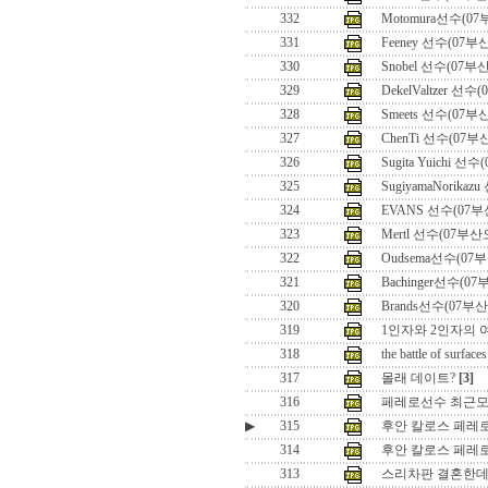
332
Motomura선수(0
331
Feeney 선수(07
330
Snobel 선수(07부
329
DekelValtzer 선
328
Smeets 선수(07
327
ChenTi 선수(07
326
Sugita Yuichi 
325
SugiyamaNorika
324
EVANS 선수(07
323
Mertl 선수(07부
322
Oudsema선수(07
321
Bachinger선수(0
320
Brands선수(07부
319
1인자와 2인자의 여
318
the battle of surfaces
317
몰래 데이트?
[3]
316
페레로선수 최근
▶
315
후안 칼로스 페레로 
314
후안 칼로스 페레
313
스리차판 결혼한데