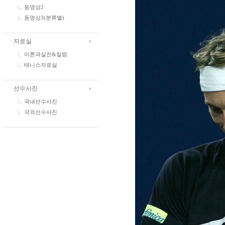
동영상2
동영상3(분류별)
ㆍ자료실
이론과실전&칼럼
테니스자료실
ㆍ선수사진
국내선수사진
국외선수사진