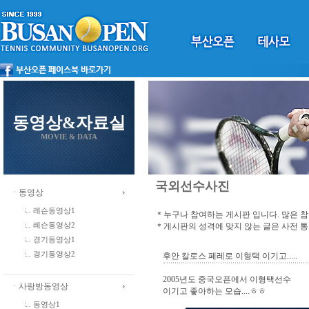
동영상&자료실
MOVIE & DATA
국외선수사진
ㆍ동영상
레슨동영상1
＊누구나 참여하는 게시판 입니다. 많은 
＊게시판의 성격에 맞지 않는 글은 사전 
레슨동영상2
경기동영상1
경기동영상2
후안 칼로스 페레로 이형택 이기고.....
2005년도 중국오픈에서 이형택선수
ㆍ사랑방동영상
이기고 좋아하는 모습....ㅎㅎ
동영상1