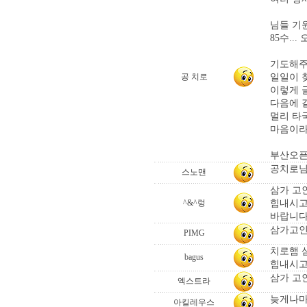
님들 기
85수..
기도해주셔
일일이 
공 치로
이렇게 글
다음에 
멀리 타
마음이라
부산오픈
공치로님
스노맨
삼가 고
힘내시고
^&^렁
바랍니다
삼가고인
PIMG
치로햄 삼
bagus
힘내시고
삼가 고인
엑스트라
늦게나마.
아킬레우스