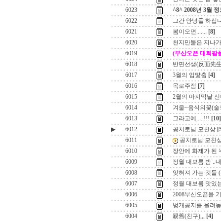
6023
^8^ 2008년 3월 정
6022
그간 안녕들 하십
6021
봄이오면.......
[8]
6020
천지만물은 지나가
6019
(부산오픈 대회팜
6018
반면선생(反面先生
6017
3월의 입맟춤
[4]
6016
목로주점
[7]
6015
2월의 마지막날 
6014
겨울~음식의꽃(술칭
6013
그라고예.....!!!
[10]
▶
6012
공치로님 모친상
[
6011
공치로님 모친
6010
장안에 화제가 된 누
6009
정월 대보름 밤 ..내
6008
잊혀져 가는 것들 
6007
정월 대보름 맛있
6006
2008부산오픈을 
6005
벙개공지를 올려놓고
6004
親舊(친구),,,
[4]