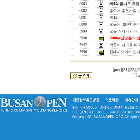
6003
제4회 꿈나무 후원
6002
좋아서 좋은사람
[
6001
봄
[5]
6000
오늘은..발렌타인 데이
5999
오늘 거시기 라매
[
5998
2008부산오픈의 
5997
짝꿍에 자아를 위
5996
웹테사모에서 만나
[21]
[22]
[2
[prev]