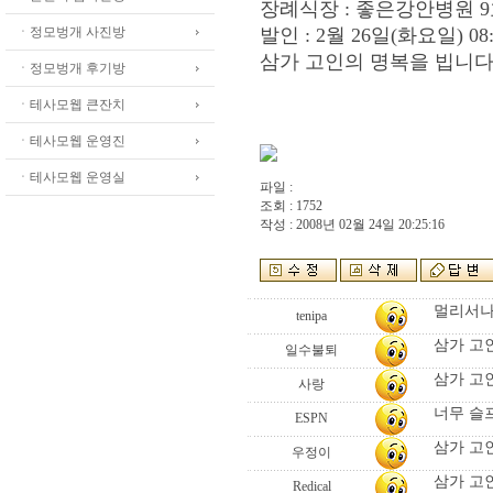
장례식장 : 좋은강안병원 
ㆍ정모벙개 사진방
발인 : 2월 26일(화요일) 08:
삼가 고인의 명복을 빕니다
ㆍ정모벙개 후기방
ㆍ테사모웹 큰잔치
ㆍ테사모웹 운영진
ㆍ테사모웹 운영실
파일 :
조회 : 1752
작성 : 2008년 02월 24일 20:25:16
멀리서나
tenipa
삼가 고
일수불퇴
삼가 고
사랑
너무 슬
ESPN
삼가 고
우정이
삼가 고
Redical