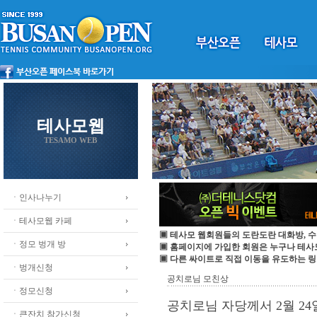
테사모웹
TESAMO WEB
ㆍ인사나누기
ㆍ테사모웹 카페
▣ 테사모 웹회원들의 도란도란 대화방, 수
ㆍ정모 벙개 방
▣ 홈페이지에 가입한 회원은 누구나 테
▣ 다른 싸이트로 직접 이동을 유도하는 링
ㆍ벙개신청
공치로님 모친상
ㆍ정모신청
공치로님 자당께서 2월 2
ㆍ큰잔치 참가신청