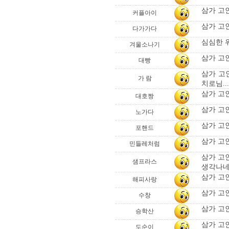
삼가 고
커플아이
삼가 고
다가가다
심심한 
겨울소나기
삼가 고
대빵
삼가 고인
가 람
치로님.....
삼가 고
대호짱
삼가 고
노가다
삼가 고인
포핸드
삼가 고인
민들레처럼
삼가 고인
샘프라스
생각나네.
삼가 고인
해피사랑
삼가 고인
수창
삼가 고
승학산
삼가 고인
도순이