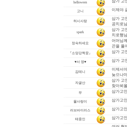
삼가 고인
helloween
이제야 글
고니
삼가 고
허시사랑
공치로님 
삼가 고
spark
치로행님 
어머님께
정숙하세요
끈을 풀
삼가 고
『소양강짝꿍』
삼가 고
♥서 영♥
이제서야
김테니
늦으나마
삼가 고
자굴산
찾아뵈올
삼가고인
무
삼가고인
물사랑이
삼가고인
러브바이러스
삼가고인
테중인
여러 형