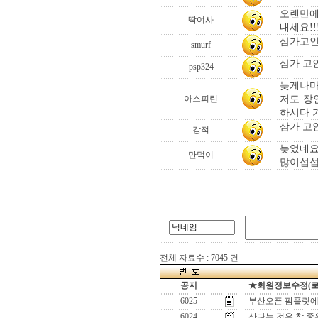
오랜만에
딱여사
내세요!!
삼가고인
smurf
삼가 고인의
psp324
늦게나마
저도 장
아스피린
하시다 
삼가 고
강적
늦었네요
만덕이
많이섭섭
전체 자료수 : 7045 건
공지
★회원정보수정(로그인
6025
부산오픈 팜플릿에
6024
산다는 것은 참 좋