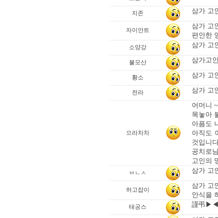
삼가 고
지존
삼가 고
자이안트
편안한 영로
삼가 고인
소양강
삼가고인
불모산
삼가 고
황소
삼가 고
전라
어머니 ~~
목놓아 
아픔도 
아직도 
으라차차
것입니다
공치로님 
고인의 
삼가 고
ㅂㄴㅅ
삼가 고
하고잡이
안식을 
謹弔▶◀:
태공스