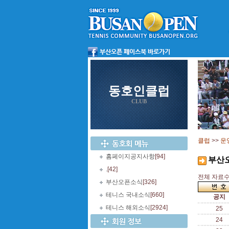
동호인클럽
CLUB
클럽
>>
운
홈페이지공지사항
[94]
부산
.
[42]
전체 자료수 
부산오픈소식
[326]
테니스 국내소식
[660]
공지
테니스 해외소식
[2924]
25
24