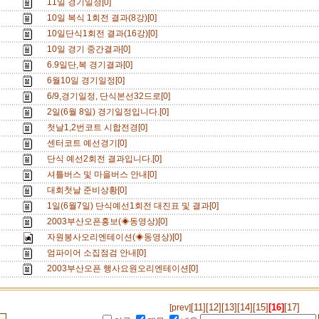
11일 경기일정[0]
10일 복식 1회전 결과(8강)[0]
10일단식1회전 결과(16강)[0]
10일 경기 중간결과[0]
6.9일단,복 경기결과[0]
6월10일 경기일정[0]
6/9,경기일정, 단식본선32드로[0]
2일(6월 8일) 경기일정입니다.[0]
첫날1,2번코트 시합전경[0]
센터코트 예선경기[0]
단식 예선2회전 결과입니다.[0]
셔틀버스 및 마을버스 안내[0]
대회첫날 준비상황[0]
1일(6월7일) 단식예선1회전 대진표 및 결과[0]
2003부산오픈홍보(◈동영상)[0]
자원봉사오리엔테이션(◈동영상)[0]
엄파이어 소집점검 안내[0]
2003부산오픈 행사요원오리엔테이션[0]
[11]
[12]
[13]
[14]
[15]
[16]
[17]
[prev]