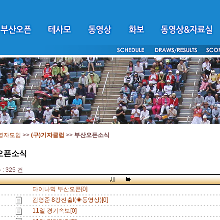
영자모임
>>
(구)기자클럽
>>
부산오픈소식
오픈소식
: 325 건
다이나믹 부산오픈[0]
김영준 8강진출!(◈동영상)[0]
11일 경기속보[0]